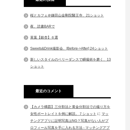
桜とカフェ＠鎌田山金剛院醫王寺、21ショット
夜、読書BARで
黃葉【銀杏】６選
Sweets&Drink撮影会、[Before->After] 24ショット
新しいスタイルのベリーダンスで瞬撮術を磨く、13
ショット
最近のコメント
【カメラ構図】三分割法と黄金分割法での撮り方を
女性ポートレイトを例に解説。７ショット
に
マッ
チングアプリに証明写真はNG？写真がない人がプ
ロフィール写真を手に入れる方法 - マッチングアプ