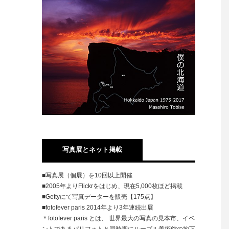
写真展とネット掲載
■写真展（個展）を10回以上開催
■2005年よりFlickrをはじめ、現在5,000枚ほど掲載
■Gettyにて写真データーを販売【175点】
■fotofever paris 2014年より3年連続出展
＊fotofever paris とは、 世界最大の写真の見本市、イベ
ントであるパリフォトと同時期にルーブル美術館の地下