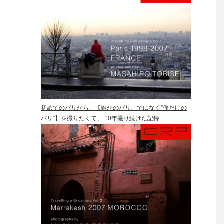
初めてのパリから、【誰かのパリ、ではなく”僕だけの
パリ”】を撮りたくて、 10年撮り続けた記録