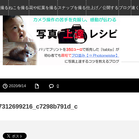
を撮る
ねこを撮る
花や紅葉を撮る
スナップを撮る
仕上げ／公開する
ブログ
速
2020/9/14
0
7312699216_c7298b791d_c