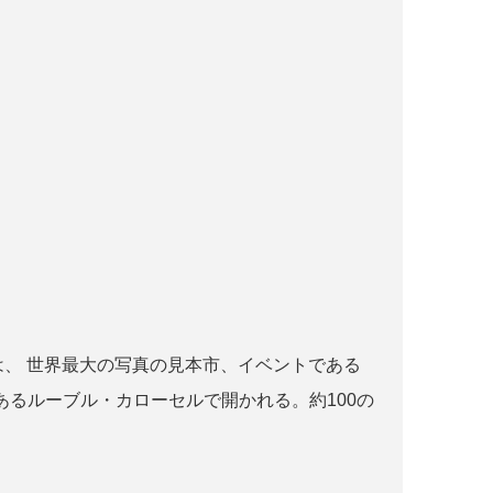
r paris とは、 世界最大の写真の見本市、イベントである
るルーブル・カローセルで開かれる。約100の