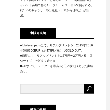
イベント会場であるルーブル・カローセルで開かれる。
約100のギャラリーや出版社（日本からは8社）が出
展。
◆販売実績
■fotofever parisにて、リアルプリントを、2015年2016
年連続350EUR（約4万円／枚）でSOLD OUT。
■個展にて、リアルプリントを1.5万円〜2万円／枚（四
切サイズ）で販売実績あり。
■Getty にて、データーを最高3万円／枚で販売した実績
あり。
最近の投稿