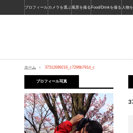
プロフィール
カメラを選ぶ
風景を撮る
Food/Drinkを撮る
人物
ホーム
37312699216_c7298b791d_c
プロフィール写真
3