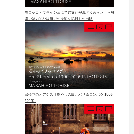
モロッコ・マラケシュにて異文化が混ざり合った、不思
議で魅力的な場所での撮影を記録した出版
出張中のオアシス【癒やしの島、バリ＆ロンボク 1999-
2015】