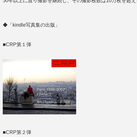
50年以上に渡り撮影を継続し、その撮影枚数は10万枚を超え
◆「kindle写真集の出版」
■CRP第１弾
■CRP第２弾