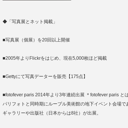
◆「写真展とネット掲載」
■写真展（個展）を20回以上開催
■2005年よりFlickrをはじめ、現在5,000枚ほど掲載
■Gettyにて写真データーを販売【175点】
■fotofever paris 2014年より3年連続出展 ＊fotofeve
パリフォトと同時期にルーブル美術館の地下イベント会場であ
ギャラリーや出版社（日本からは8社）が出展。