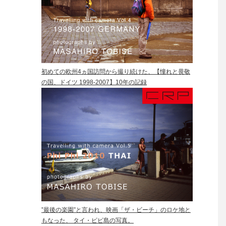
初めての欧州4ヵ国訪問から撮り続けた、【憧れと畏敬
の国、ドイツ 1998-2007】10年の記録
”最後の楽園”と言われ、映画「ザ・ビーチ」のロケ地と
もなった、 タイ・ピピ島の写真。