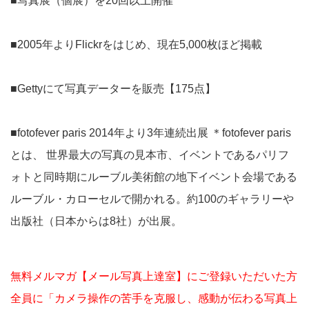
■写真展（個展）を20回以上開催
■2005年よりFlickrをはじめ、現在5,000枚ほど掲載
■Gettyにて写真データーを販売【175点】
■fotofever paris 2014年より3年連続出展 ＊fotofever paris
とは、 世界最大の写真の見本市、イベントであるパリフ
ォトと同時期にルーブル美術館の地下イベント会場である
ルーブル・カローセルで開かれる。約100のギャラリーや
出版社（日本からは8社）が出展。
無料メルマガ【メール写真上達室】にご登録いただいた方
全員に「カメラ操作の苦手を克服し、感動が伝わる写真上