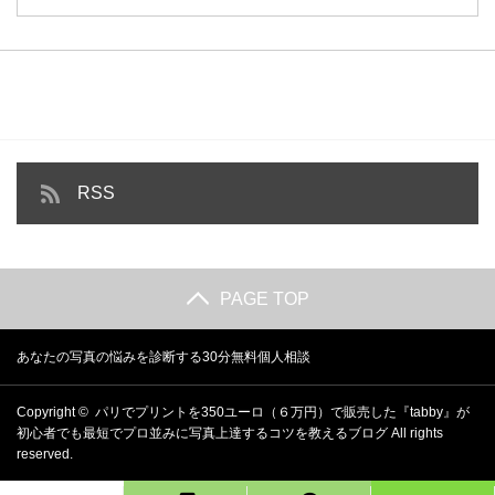
RSS
PAGE TOP
あなたの写真の悩みを診断する30分無料個人相談
Copyright ©
パリでプリントを350ユーロ（６万円）で販売した『tabby』が
初心者でも最短でプロ並みに写真上達するコツを教えるブログ
All rights
reserved.