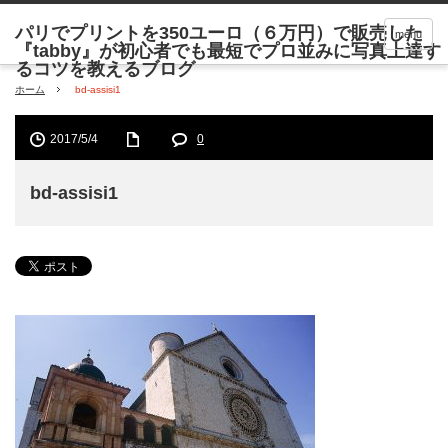
menu
ホーム
bd-assisi1
2017/5/4
0
bd-assisi1