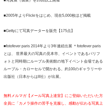
■写真展（個展）を20回以上開催
■2005年よりFlickrをはじめ、現在5,000枚ほど掲載
■Gettyにて写真データーを販売【175点】
■fotofever paris 2014年より3年連続出展 ＊fotofever paris
とは、 世界最大の写真の見本市、イベントであるパリフ
ォトと同時期にルーブル美術館の地下イベント会場である
ルーブル・カローセルで開かれる。約100のギャラリーや
出版社（日本からは8社）が出展。
無料メルマガ【メール写真上達室】にご登録いただいた方
全員に「カメラ操作の苦手を克服し、感動が伝わる写真上