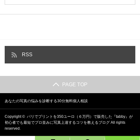
RSS
PAGE TOP
あなたの写真の悩みを診断する30分無料個人相談
Copyright ©
パリでプリントを350ユーロ（６万円）で販売した『tabby』が
初心者でも最短でプロ並みに写真上達するコツを教えるブログ
All rights
reserved.