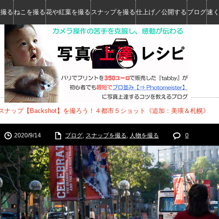
を撮る
ねこを撮る
花や紅葉を撮る
スナップを撮る
仕上げ／公開する
ブログ
速
スナップ【Backshot】を撮ろう！４都市５ショット《追加：美瑛＆札幌》
2020/9/14
ブログ
,
スナップを撮る
,
人物を撮る
0