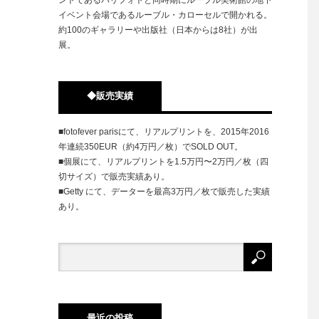
イベント会場であるルーブル・カローセルで開かれる。
約100のギャラリーや出版社（日本からは8社）が出
展。
◆販売実績
■fotofever parisにて、リアルプリントを、2015年2016
年連続350EUR（約4万円／枚）でSOLD OUT。
■個展にて、リアルプリントを1.5万円〜2万円／枚（四
切サイズ）で販売実績あり。
■Getty にて、データーを最高3万円／枚で販売した実績
あり。
最近の投稿