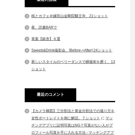
桜とカフェ＠鎌田山金剛院醫王寺、21ショット
夜、読書BARで
黃葉【銀杏】６選
Sweets&Drink撮影会、[Before->After] 24ショット
新しいスタイルのベリーダンスで瞬撮術を磨く、13
ショット
最近のコメント
【カメラ構図】三分割法と黄金分割法での撮り方を
女性ポートレイトを例に解説。７ショット
に
マッ
チングアプリに証明写真はNG？写真がない人がプ
ロフィール写真を手に入れる方法 - マッチングアプ