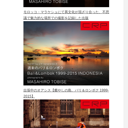
モロッコ・マラケシュにて異文化が混ざり合った、不思
議で魅力的な場所での撮影を記録した出版
出張中のオアシス【癒やしの島、バリ＆ロンボク 1999-
2015】