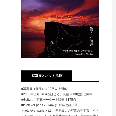
写真展とネット掲載
■写真展（個展）を10回以上開催
■2005年よりFlickrをはじめ、現在5,000枚ほど掲載
■Gettyにて写真データーを販売【175点】
■fotofever paris 2014年より3年連続出展
＊fotofever paris とは、 世界最大の写真の見本市、イベ
ントであるパリフォトと同時期にルーブル美術館の地下