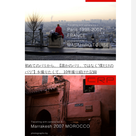
初めてのパリから、【誰かのパリ、ではなく”僕だけの
パリ”】を撮りたくて、 10年撮り続けた記録