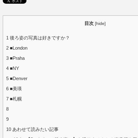
目次
[
hide
]
1
後ろ姿の写真は好きですか？
2
■London
3
■Praha
4
■NY
5
■Denver
6
■美瑛
7
■札幌
8
9
10
あわせて読みたい記事