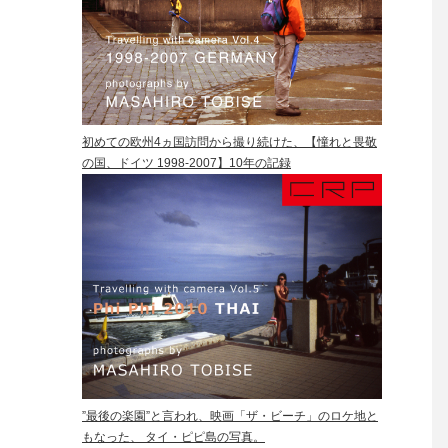
初めての欧州4ヵ国訪問から撮り続けた、【憧れと畏敬
の国、ドイツ 1998-2007】10年の記録
”最後の楽園”と言われ、映画「ザ・ビーチ」のロケ地と
もなった、 タイ・ピピ島の写真。