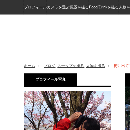
プロフィール
カメラを選ぶ
風景を撮る
Food/Drinkを撮る
人物
ホーム
ブログ
,
スナップを撮る
,
人物を撮る
街に出て
プロフィール写真