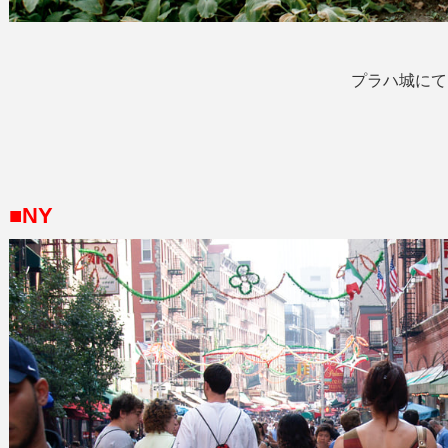
プラハ城にて
■NY