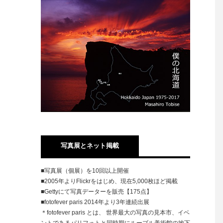
写真展とネット掲載
■写真展（個展）を10回以上開催
■2005年よりFlickrをはじめ、現在5,000枚ほど掲載
■Gettyにて写真データーを販売【175点】
■fotofever paris 2014年より3年連続出展
＊fotofever paris とは、 世界最大の写真の見本市、イベ
ントであるパリフォトと同時期にルーブル美術館の地下