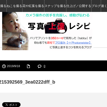
を撮る
ねこを撮る
花や紅葉を撮る
スナップを撮る
仕上げ／公開する
ブログ
速
2019/9/18
0
215392569_3ea0222dff_b