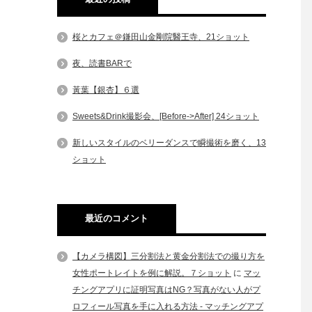
桜とカフェ＠鎌田山金剛院醫王寺、21ショット
夜、読書BARで
黃葉【銀杏】６選
Sweets&Drink撮影会、[Before->After] 24ショット
新しいスタイルのベリーダンスで瞬撮術を磨く、13
ショット
最近のコメント
【カメラ構図】三分割法と黄金分割法での撮り方を
女性ポートレイトを例に解説。７ショット
に
マッ
チングアプリに証明写真はNG？写真がない人がプ
ロフィール写真を手に入れる方法 - マッチングアプ