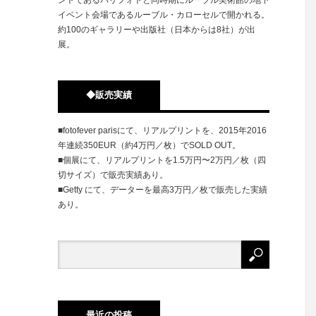
イベント会場であるルーブル・カローセルで開かれる。
約100のギャラリーや出版社（日本からは8社）が出
展。
◆販売実績
■fotofever parisにて、リアルプリントを、2015年2016
年連続350EUR（約4万円／枚）でSOLD OUT。
■個展にて、リアルプリントを1.5万円〜2万円／枚（四
切サイズ）で販売実績あり。
■Getty にて、データーを最高3万円／枚で販売した実績
あり。
最近の投稿