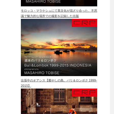
モロッコ・マラケシュにて異文化が混ざり合った、不思
議で魅力的な場所での撮影を記録した出版
出張中のオアシス【癒やしの島、バリ＆ロンボク 1999-
2015】