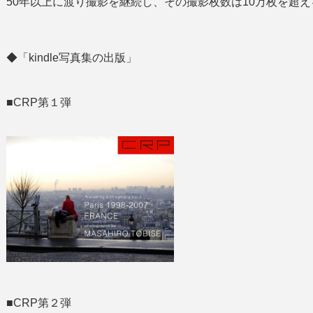
50年以上に渡り撮影を継続し、その撮影枚数は10万枚を超え
◆「kindle写真集の出版」
■CRP第１弾
■CRP第２弾