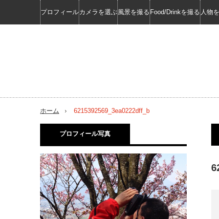
プロフィール
カメラを選ぶ
風景を撮る
Food/Drinkを撮る
人物
ホーム
6215392569_3ea0222dff_b
プロフィール写真
6