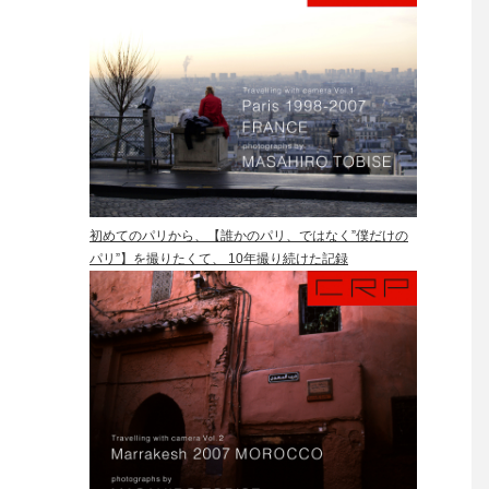
初めてのパリから、【誰かのパリ、ではなく”僕だけの
パリ”】を撮りたくて、 10年撮り続けた記録