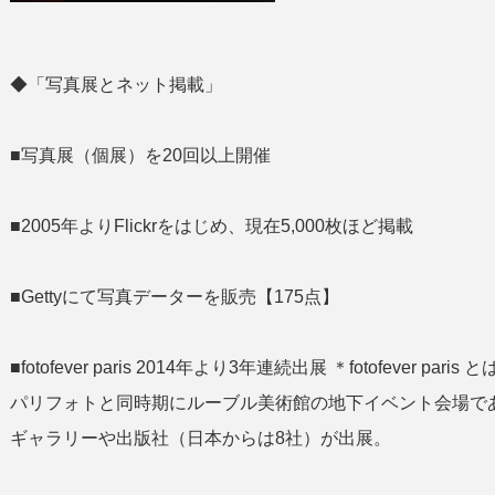
◆「写真展とネット掲載」
■写真展（個展）を20回以上開催
■2005年よりFlickrをはじめ、現在5,000枚ほど掲載
■Gettyにて写真データーを販売【175点】
■fotofever paris 2014年より3年連続出展 ＊fotofeve
パリフォトと同時期にルーブル美術館の地下イベント会場であ
ギャラリーや出版社（日本からは8社）が出展。