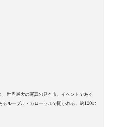
r paris とは、 世界最大の写真の見本市、イベントである
るルーブル・カローセルで開かれる。約100の