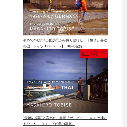
初めての欧州4ヵ国訪問から撮り続けた、【憧れと畏敬
の国、ドイツ 1998-2007】10年の記録
”最後の楽園”と言われ、映画「ザ・ビーチ」のロケ地と
もなった、 タイ・ピピ島の写真。