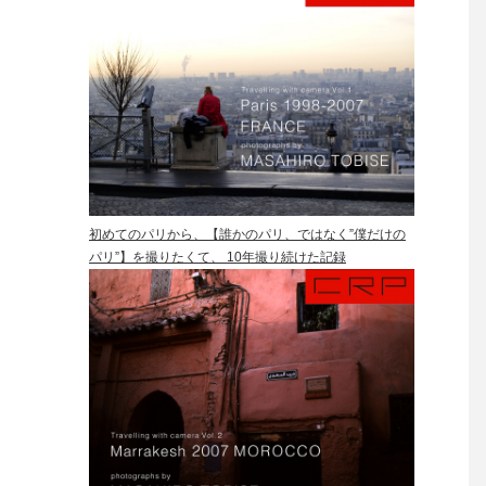
初めてのパリから、【誰かのパリ、ではなく”僕だけの
パリ”】を撮りたくて、 10年撮り続けた記録