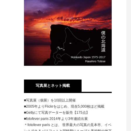
写真展とネット掲載
■写真展（個展）を10回以上開催
■2005年よりFlickrをはじめ、現在5,000枚ほど掲載
■Gettyにて写真データーを販売【175点】
■fotofever paris 2014年より3年連続出展
＊fotofever paris とは、 世界最大の写真の見本市、イベ
ントであるパリフォトと同時期にルーブル美術館の地下