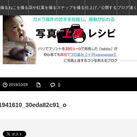
を撮る
ねこを撮る
花や紅葉を撮る
スナップを撮る
仕上げ／公開する
ブログ
速
2019/10/29
0
1941610_30eda82c91_o