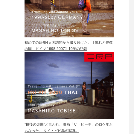
初めての欧州4ヵ国訪問から撮り続けた、【憧れと畏敬
の国、ドイツ 1998-2007】10年の記録
”最後の楽園”と言われ、映画「ザ・ビーチ」のロケ地と
もなった、 タイ・ピピ島の写真。