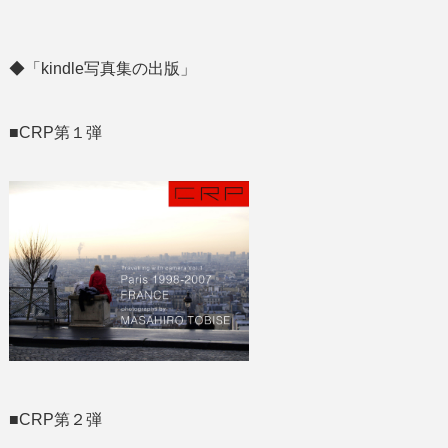
◆「kindle写真集の出版」
■CRP第１弾
■CRP第２弾