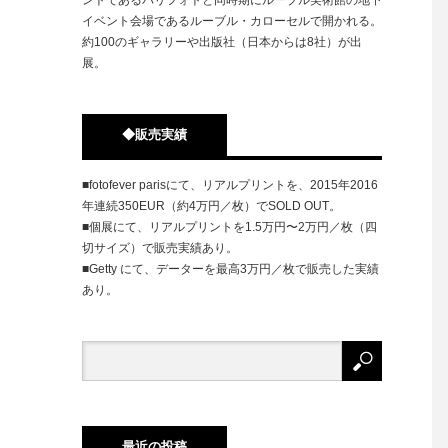
イベント会場であるルーブル・カローセルで開かれる。
約100のギャラリーや出版社（日本からは8社）が出
展。
◆販売実績
■fotofever parisにて、リアルプリントを、2015年2016
年連続350EUR（約4万円／枚）でSOLD OUT。
■個展にて、リアルプリントを1.5万円〜2万円／枚（四
切サイズ）で販売実績あり。
■Getty にて、データーを最高3万円／枚で販売した実績
あり。
最近の投稿