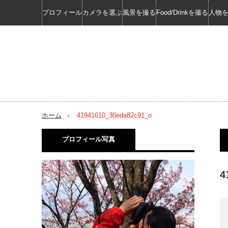
プロフィール
カメラを選ぶ
風景を撮る
Food/Drinkを撮る
人物
ホーム
41941610_30eda82c91_o
プロフィール写真
4