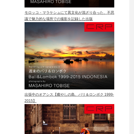
モロッコ・マラケシュにて異文化が混ざり合った、不思
議で魅力的な場所での撮影を記録した出版
出張中のオアシス【癒やしの島、バリ＆ロンボク 1999-
2015】