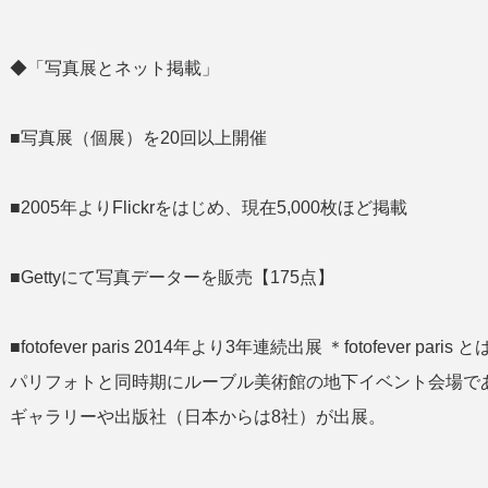
◆「写真展とネット掲載」
■写真展（個展）を20回以上開催
■2005年よりFlickrをはじめ、現在5,000枚ほど掲載
■Gettyにて写真データーを販売【175点】
■fotofever paris 2014年より3年連続出展 ＊fotofeve
パリフォトと同時期にルーブル美術館の地下イベント会場であ
ギャラリーや出版社（日本からは8社）が出展。