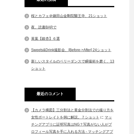
桜とカフェ＠鎌田山金剛院醫王寺、21ショット
夜、読書BARで
黃葉【銀杏】６選
Sweets&Drink撮影会、[Before->After] 24ショット
新しいスタイルのベリーダンスで瞬撮術を磨く、13
ショット
最近のコメント
【カメラ構図】三分割法と黄金分割法での撮り方を
女性ポートレイトを例に解説。７ショット
に
マッ
チングアプリに証明写真はNG？写真がない人がプ
ロフィール写真を手に入れる方法 - マッチングアプ