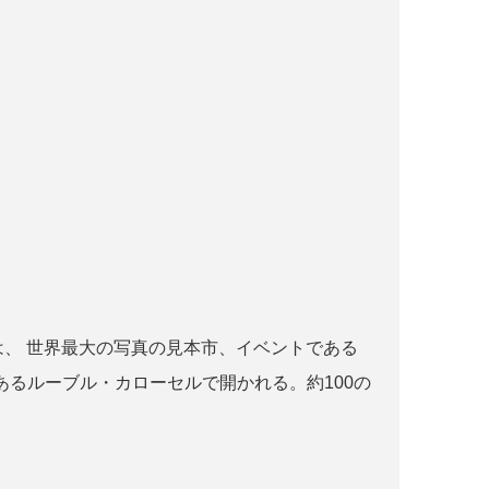
r paris とは、 世界最大の写真の見本市、イベントである
るルーブル・カローセルで開かれる。約100の