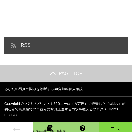
RSS
PAGE TOP
あなたの写真の悩みを診断する30分無料個人相談
Copyright ©
パリでプリントを350ユーロ（６万円）で販売した『tabby』が
初心者でも最短でプロ並みに写真上達するコツを教えるブログ
All rights
reserved.