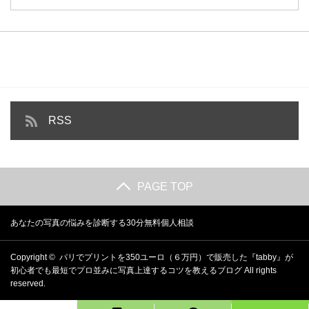
RSS
PAGE TOP
あなたの写真の悩みを診断する30分無料個人相談
Copyright ©
パリでプリントを350ユーロ（６万円）で販売した『tabby』が
初心者でも最短でプロ並みに写真上達するコツを教えるブログ
All rights
reserved.