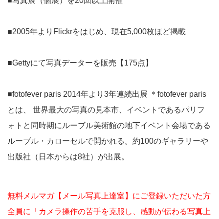
■写真展（個展）を20回以上開催
■2005年よりFlickrをはじめ、現在5,000枚ほど掲載
■Gettyにて写真データーを販売【175点】
■fotofever paris 2014年より3年連続出展 ＊fotofever paris
とは、 世界最大の写真の見本市、イベントであるパリフ
ォトと同時期にルーブル美術館の地下イベント会場である
ルーブル・カローセルで開かれる。約100のギャラリーや
出版社（日本からは8社）が出展。
無料メルマガ【メール写真上達室】にご登録いただいた方
全員に「カメラ操作の苦手を克服し、感動が伝わる写真上