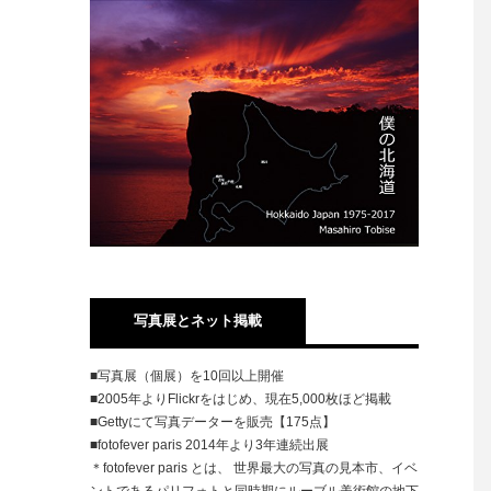
写真展とネット掲載
■写真展（個展）を10回以上開催
■2005年よりFlickrをはじめ、現在5,000枚ほど掲載
■Gettyにて写真データーを販売【175点】
■fotofever paris 2014年より3年連続出展
＊fotofever paris とは、 世界最大の写真の見本市、イベ
ントであるパリフォトと同時期にルーブル美術館の地下