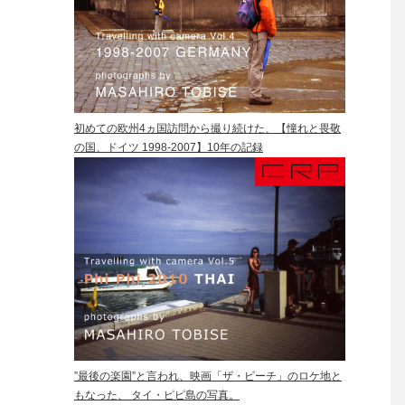
初めての欧州4ヵ国訪問から撮り続けた、【憧れと畏敬
の国、ドイツ 1998-2007】10年の記録
”最後の楽園”と言われ、映画「ザ・ビーチ」のロケ地と
もなった、 タイ・ピピ島の写真。