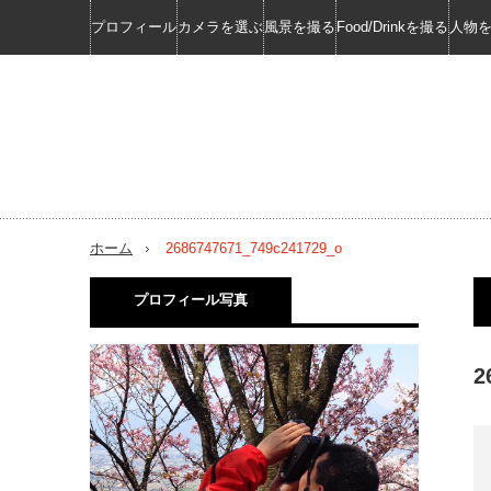
プロフィール
カメラを選ぶ
風景を撮る
Food/Drinkを撮る
人物
ホーム
2686747671_749c241729_o
プロフィール写真
2