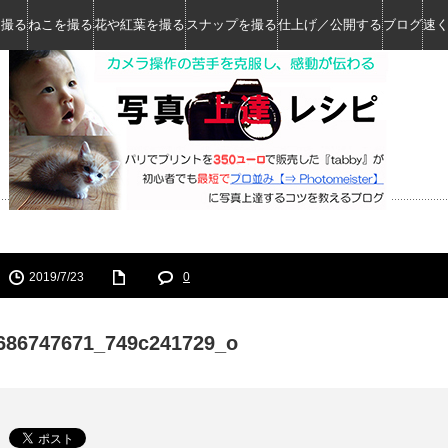
を撮る
ねこを撮る
花や紅葉を撮る
スナップを撮る
仕上げ／公開する
ブログ
速
2019/7/23
0
686747671_749c241729_o