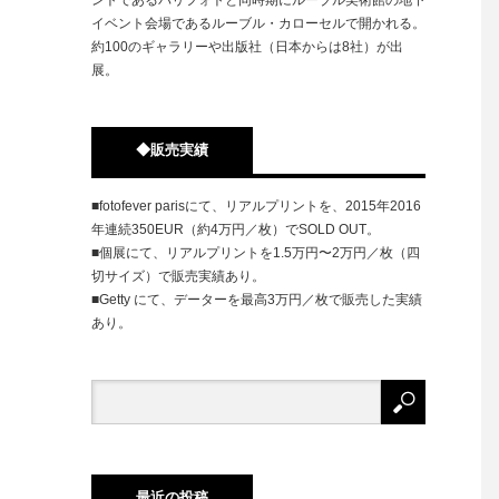
イベント会場であるルーブル・カローセルで開かれる。
約100のギャラリーや出版社（日本からは8社）が出
展。
◆販売実績
■fotofever parisにて、リアルプリントを、2015年2016
年連続350EUR（約4万円／枚）でSOLD OUT。
■個展にて、リアルプリントを1.5万円〜2万円／枚（四
切サイズ）で販売実績あり。
■Getty にて、データーを最高3万円／枚で販売した実績
あり。
最近の投稿