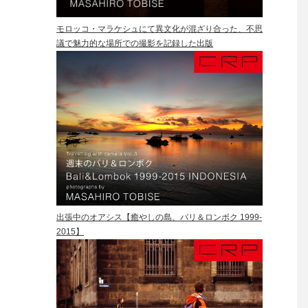
モロッコ・マラケシュにて異文化が混ざり合った、不思
議で魅力的な場所での撮影を記録した出版
出張中のオアシス【癒やしの島、バリ＆ロンボク 1999-
2015】