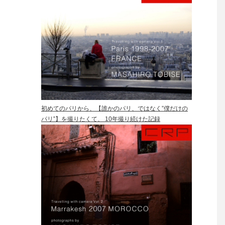
初めてのパリから、【誰かのパリ、ではなく”僕だけの
パリ”】を撮りたくて、 10年撮り続けた記録