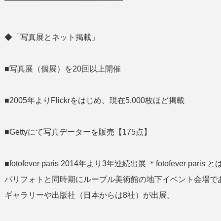
◆「写真展とネット掲載」
■写真展（個展）を20回以上開催
■2005年よりFlickrをはじめ、現在5,000枚ほど掲載
■Gettyにて写真データーを販売【175点】
■fotofever paris 2014年より3年連続出展 ＊fotofeve
パリフォトと同時期にルーブル美術館の地下イベント会場であ
ギャラリーや出版社（日本からは8社）が出展。