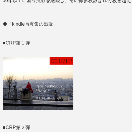
50年以上に渡り撮影を継続し、その撮影枚数は10万枚を超え
◆「kindle写真集の出版」
■CRP第１弾
■CRP第２弾