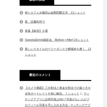
桜とカフェ＠鎌田山金剛院醫王寺、21ショット
夜、読書BARで
黃葉【銀杏】６選
Sweets&Drink撮影会、[Before->After] 24ショット
新しいスタイルのベリーダンスで瞬撮術を磨く、13
ショット
最近のコメント
【カメラ構図】三分割法と黄金分割法での撮り方を
女性ポートレイトを例に解説。７ショット
に
マッ
チングアプリに証明写真はNG？写真がない人がプ
ロフィール写真を手に入れる方法 - マッチングアプ