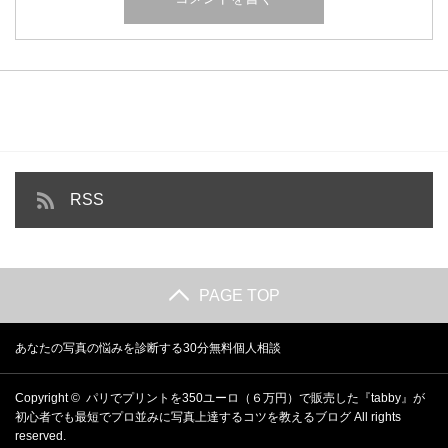
RSS
PAGE TOP
あなたの写真の悩みを診断する30分無料個人相談
Copyright ©
パリでプリントを350ユーロ（６万円）で販売した『tabby』が
初心者でも最短でプロ並みに写真上達するコツを教えるブログ
All rights
reserved.