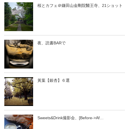
桜とカフェ＠鎌田山金剛院醫王寺、21ショット
夜、読書BARで
黃葉【銀杏】６選
Sweets&Drink撮影会、[Before->Af…