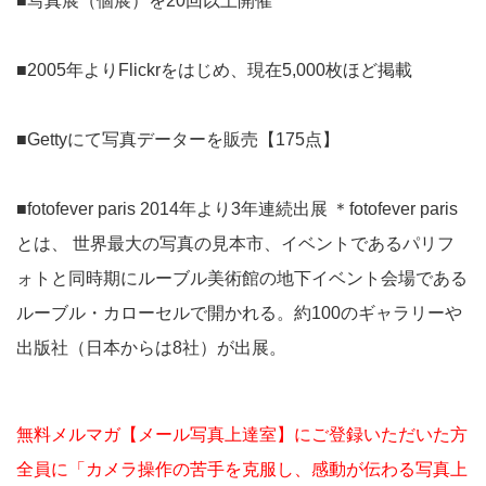
■写真展（個展）を20回以上開催
■2005年よりFlickrをはじめ、現在5,000枚ほど掲載
■Gettyにて写真データーを販売【175点】
■fotofever paris 2014年より3年連続出展 ＊fotofever paris
とは、 世界最大の写真の見本市、イベントであるパリフ
ォトと同時期にルーブル美術館の地下イベント会場である
ルーブル・カローセルで開かれる。約100のギャラリーや
出版社（日本からは8社）が出展。
無料メルマガ【メール写真上達室】にご登録いただいた方
全員に「カメラ操作の苦手を克服し、感動が伝わる写真上