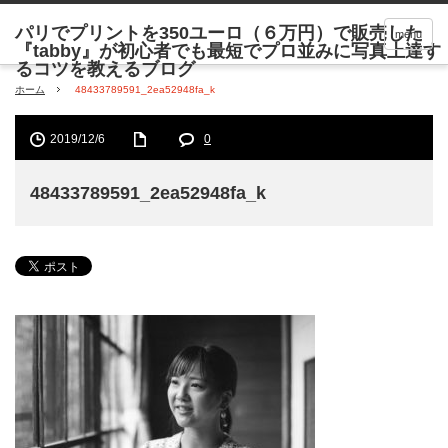
menu
ホーム
48433789591_2ea52948fa_k
2019/12/6
0
48433789591_2ea52948fa_k