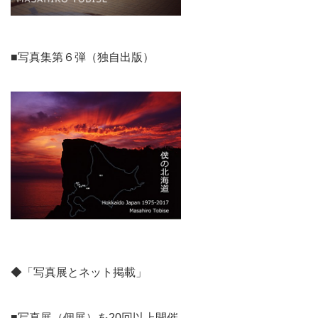
■写真集第６弾（独自出版）
◆「写真展とネット掲載」
■写真展（個展）を20回以上開催