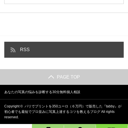
RSS
PAGE TOP
あなたの写真の悩みを診断する30分無料個人相談
Copyright ©
パリでプリントを350ユーロ（６万円）で販売した『tabby』が
初心者でも最短でプロ並みに写真上達するコツを教えるブログ
All rights
reserved.