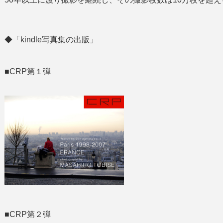
◆「kindle写真集の出版」
■CRP第１弾
■CRP第２弾