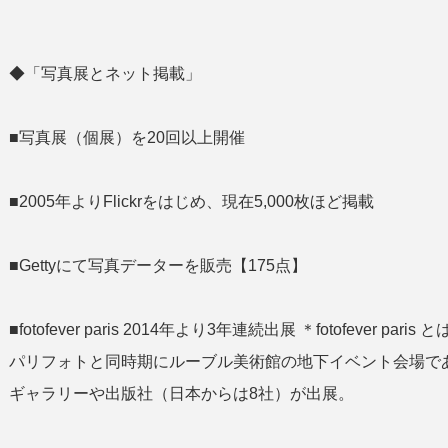
◆「写真展とネット掲載」
■写真展（個展）を20回以上開催
■2005年よりFlickrをはじめ、現在5,000枚ほど掲載
■Gettyにて写真データーを販売【175点】
■fotofever paris 2014年より3年連続出展 ＊fotofeve
パリフォトと同時期にルーブル美術館の地下イベント会場であ
ギャラリーや出版社（日本からは8社）が出展。