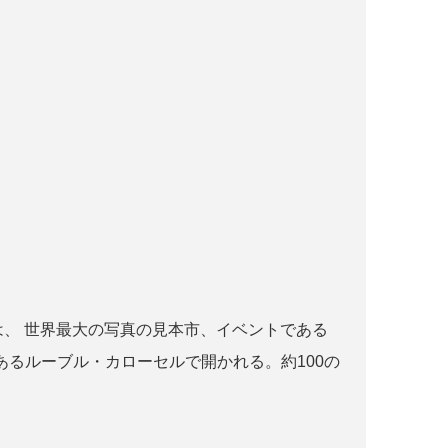
r paris とは、 世界最大の写真の見本市、イベントである
るルーブル・カローセルで開かれる。約100の