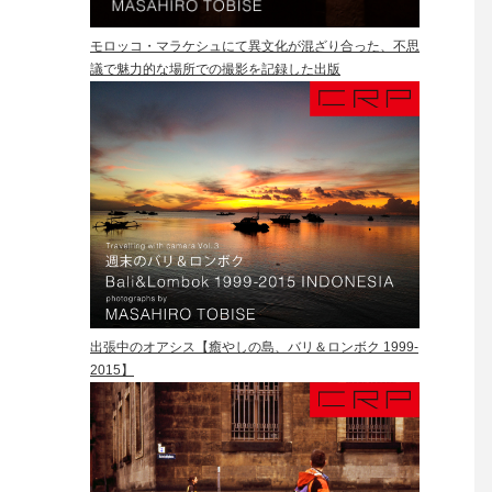
モロッコ・マラケシュにて異文化が混ざり合った、不思
議で魅力的な場所での撮影を記録した出版
出張中のオアシス【癒やしの島、バリ＆ロンボク 1999-
2015】