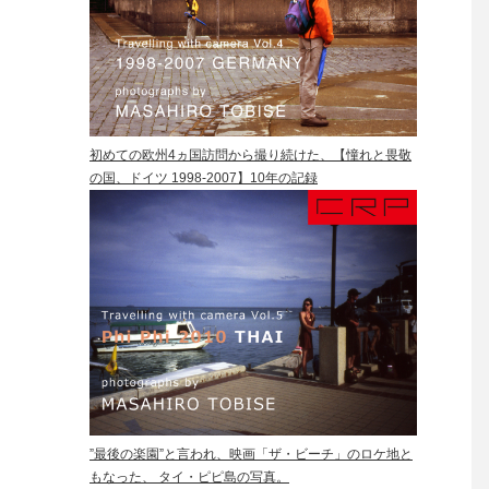
初めての欧州4ヵ国訪問から撮り続けた、【憧れと畏敬
の国、ドイツ 1998-2007】10年の記録
”最後の楽園”と言われ、映画「ザ・ビーチ」のロケ地と
もなった、 タイ・ピピ島の写真。