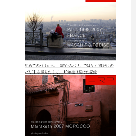
初めてのパリから、【誰かのパリ、ではなく”僕だけの
パリ”】を撮りたくて、 10年撮り続けた記録