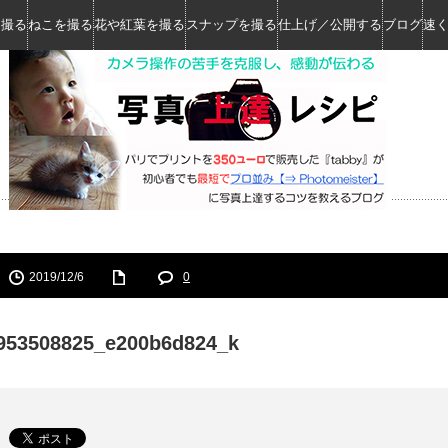
を撮る
ねこを撮る
花や紅葉を撮る
スナップを撮る
仕上げ／公開する
ブログ
速
2019/12/6
0
953508825_e200b6d824_k