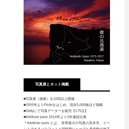
写真展とネット掲載
■写真展（個展）を10回以上開催
■2005年よりFlickrをはじめ、現在5,000枚ほど掲載
■Gettyにて写真データーを販売【175点】
■fotofever paris 2014年より3年連続出展
＊fotofever paris とは、 世界最大の写真の見本市、イベ
ントであるパリフォトと同時期にルーブル美術館の地下