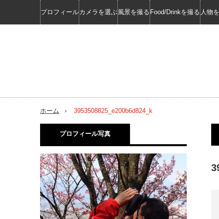
プロフィール
カメラを選ぶ
風景を撮る
Food/Drinkを撮る
人物
ホーム
3953508825_e200b6d824_k
プロフィール写真
3