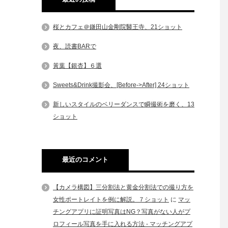
桜とカフェ＠鎌田山金剛院醫王寺、21ショット
夜、読書BARで
黃葉【銀杏】６選
Sweets&Drink撮影会、[Before->After] 24ショット
新しいスタイルのベリーダンスで瞬撮術を磨く、13
ショット
最近のコメント
【カメラ構図】三分割法と黄金分割法での撮り方を
女性ポートレイトを例に解説。７ショット
に
マッ
チングアプリに証明写真はNG？写真がない人がプ
ロフィール写真を手に入れる方法 - マッチングアプ