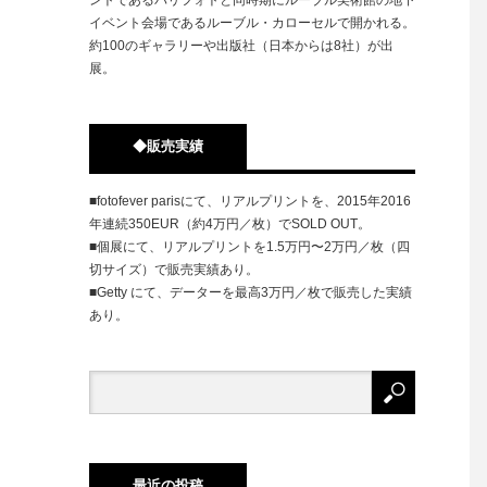
イベント会場であるルーブル・カローセルで開かれる。
約100のギャラリーや出版社（日本からは8社）が出
展。
◆販売実績
■fotofever parisにて、リアルプリントを、2015年2016
年連続350EUR（約4万円／枚）でSOLD OUT。
■個展にて、リアルプリントを1.5万円〜2万円／枚（四
切サイズ）で販売実績あり。
■Getty にて、データーを最高3万円／枚で販売した実績
あり。
最近の投稿