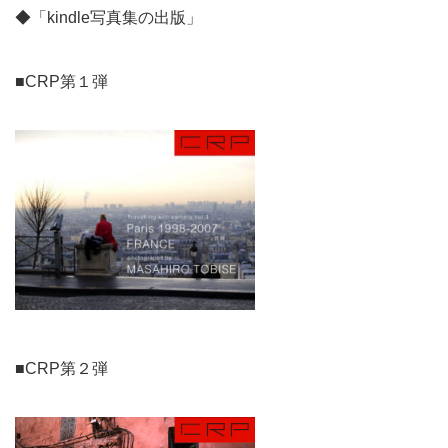
◆「kindle写真集の出版」
■CRP第１弾
■CRP第２弾