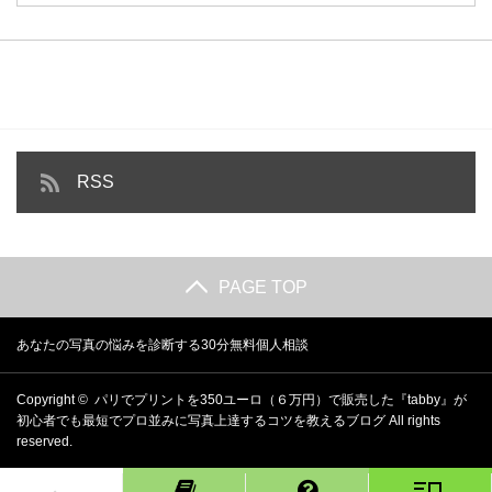
RSS
PAGE TOP
あなたの写真の悩みを診断する30分無料個人相談
Copyright ©
パリでプリントを350ユーロ（６万円）で販売した『tabby』が
初心者でも最短でプロ並みに写真上達するコツを教えるブログ
All rights
reserved.