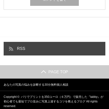
RSS
PAGE TOP
あなたの写真の悩みを診断する30分無料個人相談
Copyright ©
パリでプリントを350ユーロ（６万円）で販売した『tabby』が
初心者でも最短でプロ並みに写真上達するコツを教えるブログ
All rights
reserved.