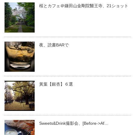
桜とカフェ＠鎌田山金剛院醫王寺、21ショット
夜、読書BARで
黃葉【銀杏】６選
Sweets&Drink撮影会、[Before->Af…