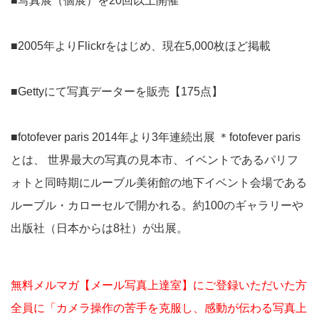
■写真展（個展）を20回以上開催
■2005年よりFlickrをはじめ、現在5,000枚ほど掲載
■Gettyにて写真データーを販売【175点】
■fotofever paris 2014年より3年連続出展 ＊fotofever paris
とは、 世界最大の写真の見本市、イベントであるパリフ
ォトと同時期にルーブル美術館の地下イベント会場である
ルーブル・カローセルで開かれる。約100のギャラリーや
出版社（日本からは8社）が出展。
無料メルマガ【メール写真上達室】にご登録いただいた方
全員に「カメラ操作の苦手を克服し、感動が伝わる写真上