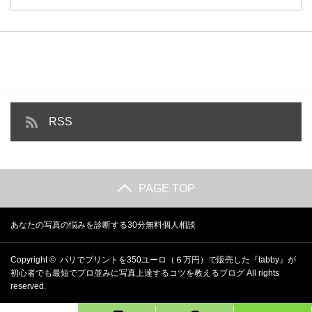
RSS
PAGE TOP
あなたの写真の悩みを診断する30分無料個人相談
Copyright ©
パリでプリントを350ユーロ（６万円）で販売した『tabby』が
初心者でも最短でプロ並みに写真上達するコツを教えるブログ
All rights
reserved.