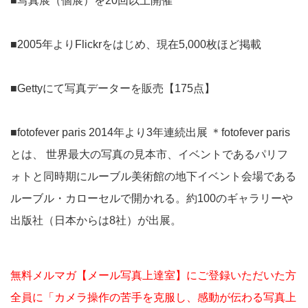
■写真展（個展）を20回以上開催
■2005年よりFlickrをはじめ、現在5,000枚ほど掲載
■Gettyにて写真データーを販売【175点】
■fotofever paris 2014年より3年連続出展 ＊fotofever paris
とは、 世界最大の写真の見本市、イベントであるパリフ
ォトと同時期にルーブル美術館の地下イベント会場である
ルーブル・カローセルで開かれる。約100のギャラリーや
出版社（日本からは8社）が出展。
無料メルマガ【メール写真上達室】にご登録いただいた方
全員に「カメラ操作の苦手を克服し、感動が伝わる写真上