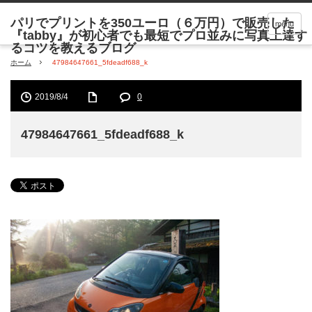
menu
ホーム
47984647661_5fdeadf688_k
2019/8/4
0
47984647661_5fdeadf688_k