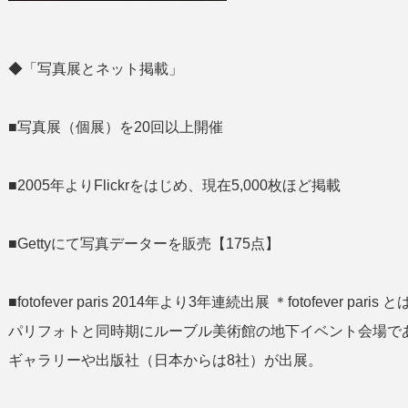
◆「写真展とネット掲載」
■写真展（個展）を20回以上開催
■2005年よりFlickrをはじめ、現在5,000枚ほど掲載
■Gettyにて写真データーを販売【175点】
■fotofever paris 2014年より3年連続出展 ＊fotofeve
パリフォトと同時期にルーブル美術館の地下イベント会場であ
ギャラリーや出版社（日本からは8社）が出展。