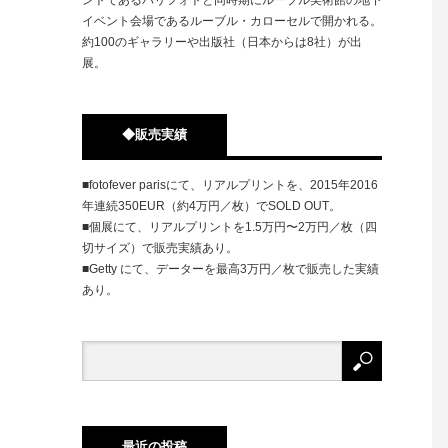
イベント会場であるルーブル・カローセルで開かれる。
約100のギャラリーや出版社（日本からは8社）が出
展。
◆販売実績
■fotofever parisにて、リアルプリントを、2015年2016
年連続350EUR（約4万円／枚）でSOLD OUT。
■個展にて、リアルプリントを1.5万円〜2万円／枚（四
切サイズ）で販売実績あり。
■Getty にて、データーを最高3万円／枚で販売した実績
あり。
最近の投稿