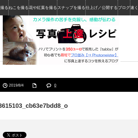
を撮る
ねこを撮る
花や紅葉を撮る
スナップを撮る
仕上げ／公開する
ブログ
速
2019/8/4
0
3615103_cb63e7bdd8_o