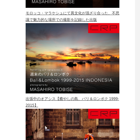
モロッコ・マラケシュにて異文化が混ざり合った、不思
議で魅力的な場所での撮影を記録した出版
出張中のオアシス【癒やしの島、バリ＆ロンボク 1999-
2015】