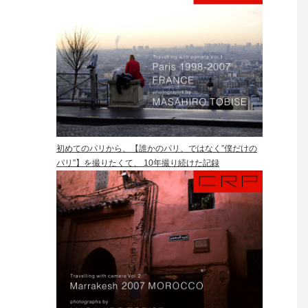
初めてのパリから、【誰かのパリ、ではなく”僕だけの
パリ”】を撮りたくて、 10年撮り続けた記録