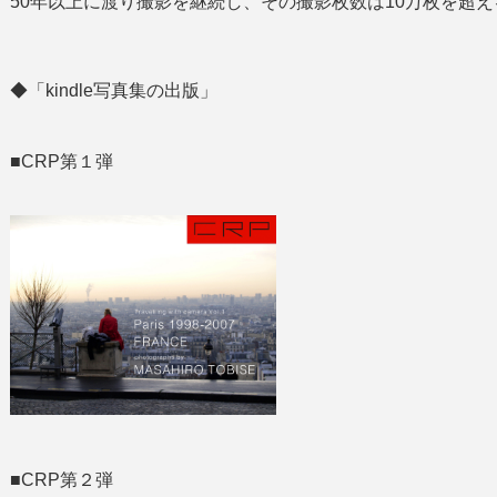
50年以上に渡り撮影を継続し、その撮影枚数は10万枚を超え
◆「kindle写真集の出版」
■CRP第１弾
■CRP第２弾