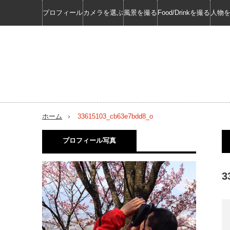
プロフィール
カメラを選ぶ
風景を撮る
Food/Drinkを撮る
人物
ホーム
33615103_cb63e7bdd8_o
プロフィール写真
3