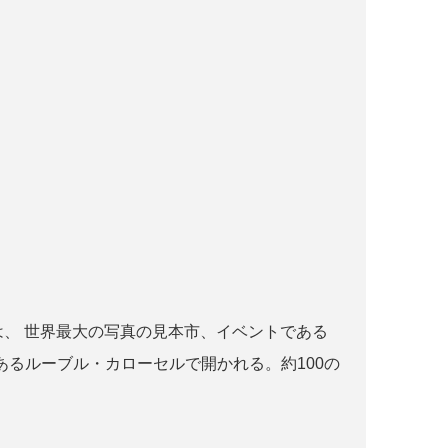
r paris とは、 世界最大の写真の見本市、イベントである
るルーブル・カローセルで開かれる。約100の