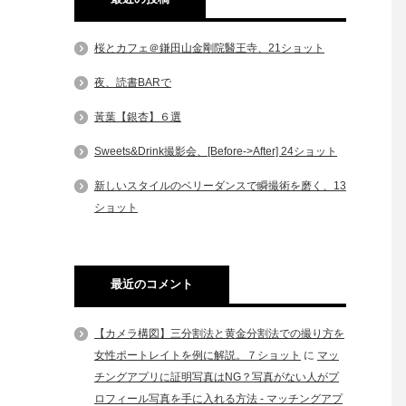
桜とカフェ＠鎌田山金剛院醫王寺、21ショット
夜、読書BARで
黃葉【銀杏】６選
Sweets&Drink撮影会、[Before->After] 24ショット
新しいスタイルのベリーダンスで瞬撮術を磨く、13
ショット
最近のコメント
【カメラ構図】三分割法と黄金分割法での撮り方を
女性ポートレイトを例に解説。７ショット
に
マッ
チングアプリに証明写真はNG？写真がない人がプ
ロフィール写真を手に入れる方法 - マッチングアプ