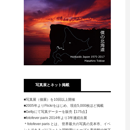
写真展とネット掲載
■写真展（個展）を10回以上開催
■2005年よりFlickrをはじめ、現在5,000枚ほど掲載
■Gettyにて写真データーを販売【175点】
■fotofever paris 2014年より3年連続出展
＊fotofever paris とは、 世界最大の写真の見本市、イベ
ントであるパリフォトと同時期にルーブル美術館の地下