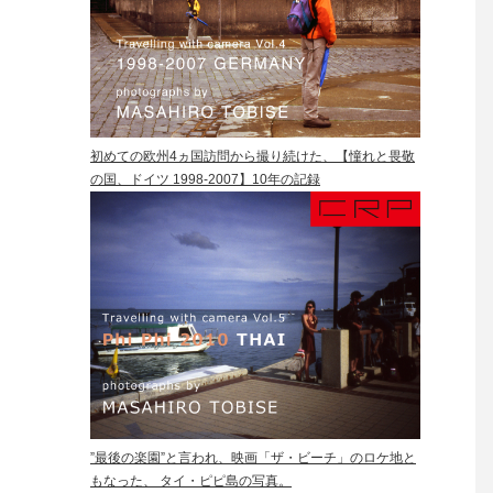
初めての欧州4ヵ国訪問から撮り続けた、【憧れと畏敬
の国、ドイツ 1998-2007】10年の記録
”最後の楽園”と言われ、映画「ザ・ビーチ」のロケ地と
もなった、 タイ・ピピ島の写真。