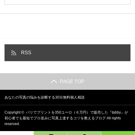
RSS
PAGE TOP
あなたの写真の悩みを診断する30分無料個人相談
Copyright ©
パリでプリントを350ユーロ（６万円）で販売した『tabby』が
初心者でも最短でプロ並みに写真上達するコツを教えるブログ
All rights
reserved.