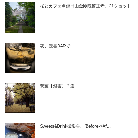
桜とカフェ＠鎌田山金剛院醫王寺、21ショット
夜、読書BARで
黃葉【銀杏】６選
Sweets&Drink撮影会、[Before->Af…