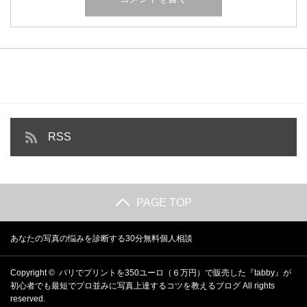
RSS
PAGE TOP
あなたの写真の悩みを診断する30分無料個人相談
Copyright ©
パリでプリントを350ユーロ（６万円）で販売した『tabby』が
初心者でも最短でプロ並みに写真上達するコツを教えるブログ
All rights
reserved.