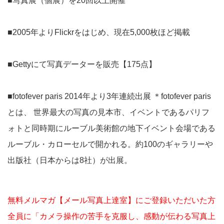
■写真展（個展）を20回以上開催
■2005年よりFlickrをはじめ、現在5,000枚ほど掲載
■Gettyにて写真データーを販売【175点】
■fotofever paris 2014年より3年連続出展 ＊fotofever paris
とは、 世界最大の写真の見本市、イベントであるパリフ
ォトと同時期にルーブル美術館の地下イベント会場である
ルーブル・カローセルで開かれる。約100のギャラリーや
出版社（日本からは8社）が出展。
無料メルマガ【メール写真上達室】にご登録いただいた方
全員に「カメラ操作の苦手を克服し、感動が伝わる写真上