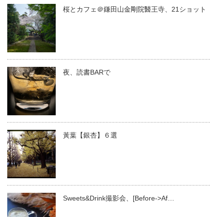
桜とカフェ＠鎌田山金剛院醫王寺、21ショット
夜、読書BARで
黃葉【銀杏】６選
Sweets&Drink撮影会、[Before->Af…