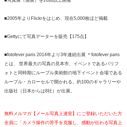
■写真展（個展）を20回以上開催
■2005年よりFlickrをはじめ、現在5,000枚ほど掲載
■Gettyにて写真データーを販売【175点】
■fotofever paris 2014年より3年連続出展 ＊fotofever paris
とは、 世界最大の写真の見本市、イベントであるパリフ
ォトと同時期にルーブル美術館の地下イベント会場である
ルーブル・カローセルで開かれる。約100のギャラリーや
出版社（日本からは8社）が出展。
無料メルマガ【メール写真上達室】にご登録いただいた方
全員に「カメラ操作の苦手を克服し、感動が伝わる写真上