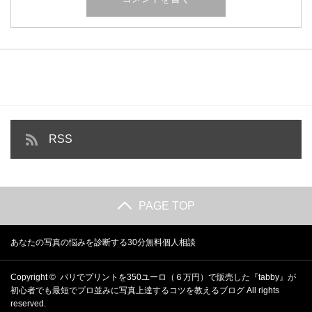
RSS
PAGE TOP
あなたの写真の悩みを診断する30分無料個人相談
Copyright ©
パリでプリントを350ユーロ（６万円）で販売した『tabby』が
初心者でも最短でプロ並みに写真上達するコツを教えるブログ
All rights
reserved.