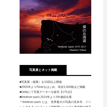
写真展とネット掲載
■写真展（個展）を10回以上開催
■2005年よりFlickrをはじめ、現在5,000枚ほど掲載
■Gettyにて写真データーを販売【175点】
■fotofever paris 2014年より3年連続出展
＊fotofever paris とは、 世界最大の写真の見本市、イベ
ントであるパリフォトと同時期にルーブル美術館の地下