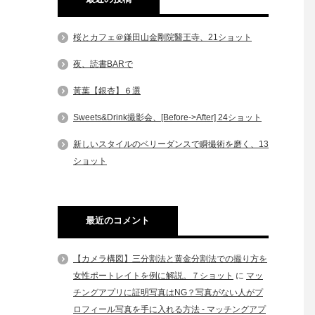
桜とカフェ＠鎌田山金剛院醫王寺、21ショット
夜、読書BARで
黃葉【銀杏】６選
Sweets&Drink撮影会、[Before->After] 24ショット
新しいスタイルのベリーダンスで瞬撮術を磨く、13
ショット
最近のコメント
【カメラ構図】三分割法と黄金分割法での撮り方を
女性ポートレイトを例に解説。７ショット
に
マッ
チングアプリに証明写真はNG？写真がない人がプ
ロフィール写真を手に入れる方法 - マッチングアプ