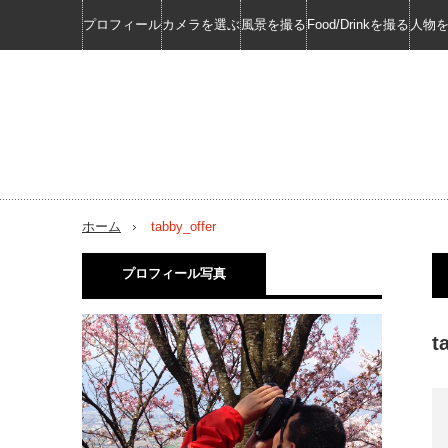
プロフィール
カメラを選ぶ
風景を撮る
Food/Drinkを撮る
人物
ホーム
tabby_offer
プロフィール写真
t