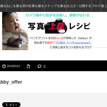
を撮る
ねこを撮る
花や紅葉を撮る
スナップを撮る
仕上げ／公開する
ブログ
速
2018/5/22
0
abby_offer