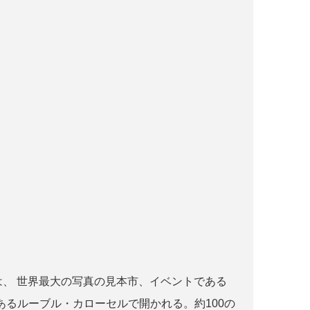
r paris とは、 世界最大の写真の見本市、イベントである
るルーブル・カローセルで開かれる。約100の