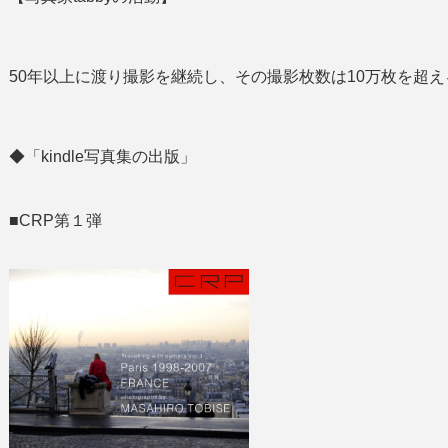
50年以上に渡り撮影を継続し、その撮影枚数は10万枚を超え
◆「kindle写真集の出版」
■CRP第１弾