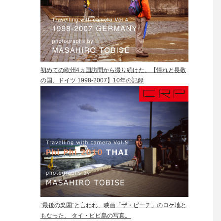
初めての欧州4ヵ国訪問から撮り続けた、【憧れと畏敬
の国、ドイツ 1998-2007】10年の記録
”最後の楽園”と言われ、映画「ザ・ビーチ」のロケ地と
もなった、 タイ・ピピ島の写真。