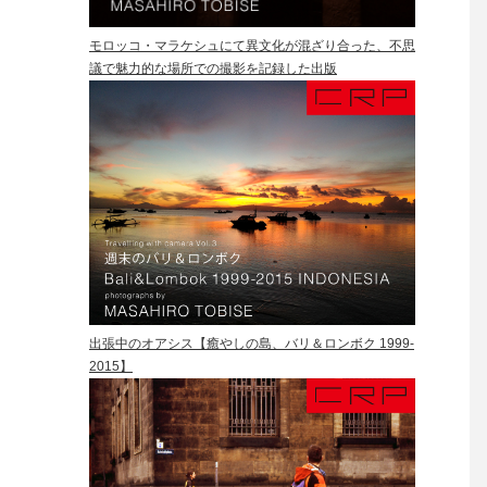
モロッコ・マラケシュにて異文化が混ざり合った、不思
議で魅力的な場所での撮影を記録した出版
出張中のオアシス【癒やしの島、バリ＆ロンボク 1999-
2015】