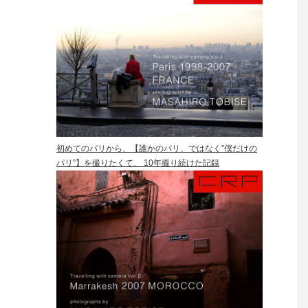
初めてのパリから、【誰かのパリ、ではなく”僕だけの
パリ”】を撮りたくて、 10年撮り続けた記録