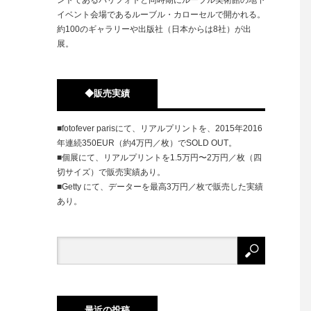
イベント会場であるルーブル・カローセルで開かれる。
約100のギャラリーや出版社（日本からは8社）が出
展。
◆販売実績
■fotofever parisにて、リアルプリントを、2015年2016
年連続350EUR（約4万円／枚）でSOLD OUT。
■個展にて、リアルプリントを1.5万円〜2万円／枚（四
切サイズ）で販売実績あり。
■Getty にて、データーを最高3万円／枚で販売した実績
あり。
最近の投稿