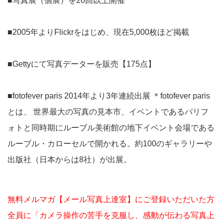
■写真展（個展）を20回以上開催
■2005年よりFlickrをはじめ、現在5,000枚ほど掲載
■Gettyにて写真データーを販売【175点】
■fotofever paris 2014年より3年連続出展 ＊fotofever paris
とは、 世界最大の写真の見本市、イベントであるパリフ
ォトと同時期にルーブル美術館の地下イベント会場である
ルーブル・カローセルで開かれる。約100のギャラリーや
出版社（日本からは8社）が出展。
無料メルマガ【メール写真上達室】にご登録いただいた方
全員に「カメラ操作の苦手を克服し、感動が伝わる写真上