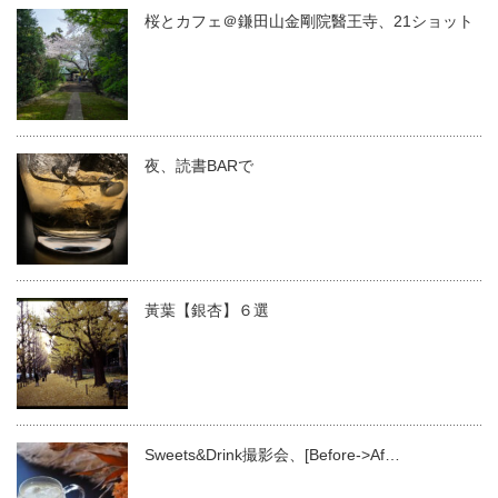
桜とカフェ＠鎌田山金剛院醫王寺、21ショット
夜、読書BARで
黃葉【銀杏】６選
Sweets&Drink撮影会、[Before->Af…