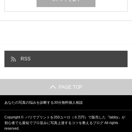
RSS
PAGE TOP
あなたの写真の悩みを診断する30分無料個人相談
Copyright ©
パリでプリントを350ユーロ（６万円）で販売した『tabby』が
初心者でも最短でプロ並みに写真上達するコツを教えるブログ
All rights
reserved.