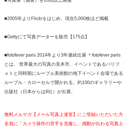
■写真展（個展）を20回以上開催
■2005年よりFlickrをはじめ、現在5,000枚ほど掲載
■Gettyにて写真データーを販売【175点】
■fotofever paris 2014年より3年連続出展 ＊fotofever paris
とは、 世界最大の写真の見本市、イベントであるパリフ
ォトと同時期にルーブル美術館の地下イベント会場である
ルーブル・カローセルで開かれる。約100のギャラリーや
出版社（日本からは8社）が出展。
無料メルマガ【メール写真上達室】にご登録いただいた方
全員に「カメラ操作の苦手を克服し、感動が伝わる写真上