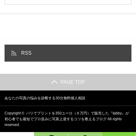
RSS
PAGE TOP
あなたの写真の悩みを診断する30分無料個人相談
Copyright ©
パリでプリントを350ユーロ（６万円）で販売した『tabby』が
初心者でも最短でプロ並みに写真上達するコツを教えるブログ
All rights
reserved.