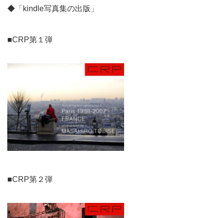
◆「kindle写真集の出版」
■CRP第１弾
■CRP第２弾