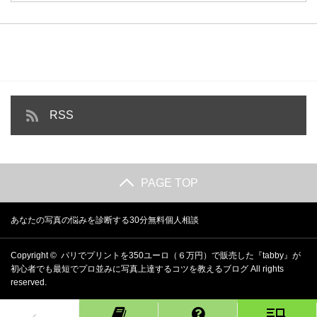
RSS
PAGE TOP
あなたの写真の悩みを診断する30分無料個人相談
Copyright ©
パリでプリントを350ユーロ（６万円）で販売した『tabby』が
初心者でも最短でプロ並みに写真上達するコツを教えるブログ
All rights
reserved.