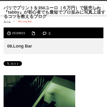
menu
ホーム
08.Long Bar
2019/8/23
0
08.Long Bar