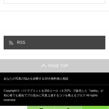
RSS
PAGE TOP
あなたの写真の悩みを診断する30分無料個人相談
Copyright ©
パリでプリントを350ユーロ（６万円）で販売した『tabby』が
初心者でも最短でプロ並みに写真上達するコツを教えるブログ
All rights
reserved.