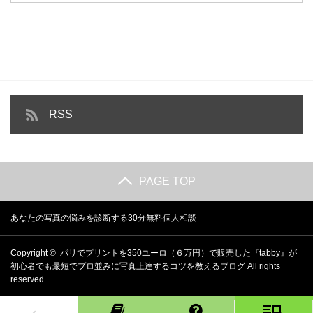
RSS
PAGE TOP
あなたの写真の悩みを診断する30分無料個人相談
Copyright ©
パリでプリントを350ユーロ（６万円）で販売した『tabby』が
初心者でも最短でプロ並みに写真上達するコツを教えるブログ
All rights
reserved.