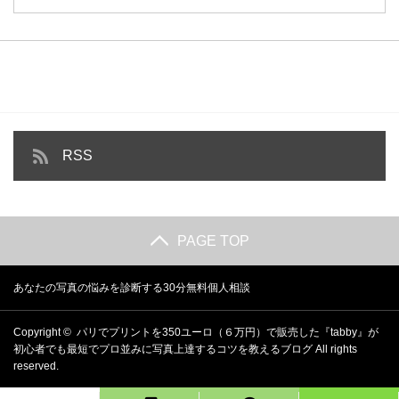
RSS
PAGE TOP
あなたの写真の悩みを診断する30分無料個人相談
Copyright ©
パリでプリントを350ユーロ（６万円）で販売した『tabby』が
初心者でも最短でプロ並みに写真上達するコツを教えるブログ
All rights
reserved.