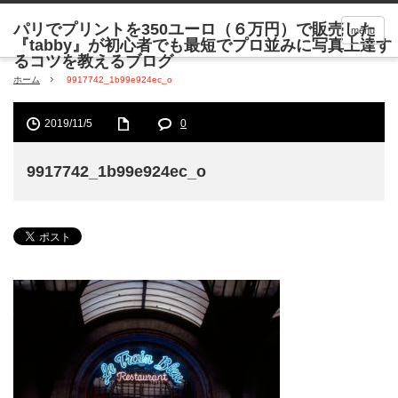
menu
ホーム
9917742_1b99e924ec_o
2019/11/5
0
9917742_1b99e924ec_o