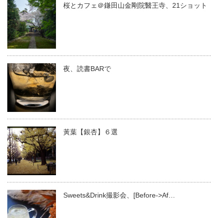
桜とカフェ＠鎌田山金剛院醫王寺、21ショット
夜、読書BARで
黃葉【銀杏】６選
Sweets&Drink撮影会、[Before->Af…