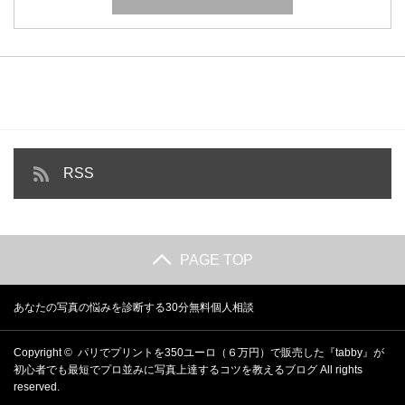
RSS
PAGE TOP
あなたの写真の悩みを診断する30分無料個人相談
Copyright ©
パリでプリントを350ユーロ（６万円）で販売した『tabby』が
初心者でも最短でプロ並みに写真上達するコツを教えるブログ
All rights
reserved.