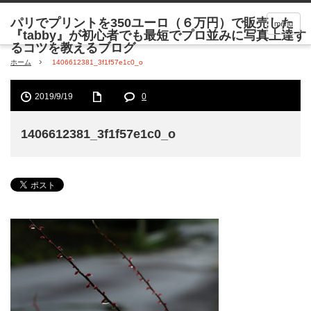
menu
ホーム
1406612381_3f1f57e1c0_o
2019/9/19
0
1406612381_3f1f57e1c0_o