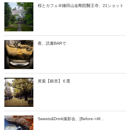
桜とカフェ＠鎌田山金剛院醫王寺、21ショット
夜、読書BARで
黃葉【銀杏】６選
Sweets&Drink撮影会、[Before->Af…