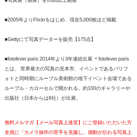
■写真展（個展）を20回以上開催
■2005年よりFlickrをはじめ、現在5,000枚ほど掲載
■Gettyにて写真データーを販売【175点】
■fotofever paris 2014年より3年連続出展 ＊fotofever paris
とは、 世界最大の写真の見本市、イベントであるパリフ
ォトと同時期にルーブル美術館の地下イベント会場である
ルーブル・カローセルで開かれる。約100のギャラリーや
出版社（日本からは8社）が出展。
無料メルマガ【メール写真上達室】にご登録いただいた方
全員に「カメラ操作の苦手を克服し、感動が伝わる写真上