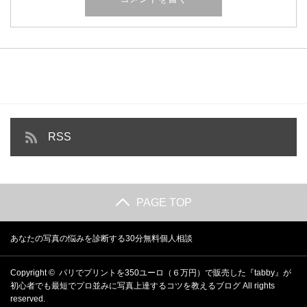
RSS
PAGE TOP
あなたの写真の悩みを診断する30分無料個人相談
Copyright ©
パリでプリントを350ユーロ（６万円）で販売した『tabby』が
初心者でも最短でプロ並みに写真上達するコツを教えるブログ
All rights
reserved.