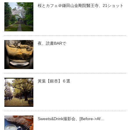
桜とカフェ＠鎌田山金剛院醫王寺、21ショット
夜、読書BARで
黃葉【銀杏】６選
Sweets&Drink撮影会、[Before->Af…