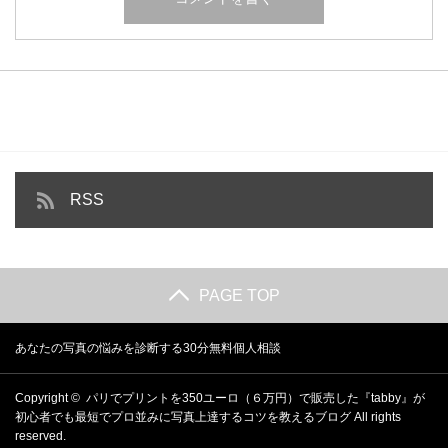
RSS
PAGE TOP
あなたの写真の悩みを診断する30分無料個人相談
Copyright ©
パリでプリントを350ユーロ（６万円）で販売した『tabby』が
初心者でも最短でプロ並みに写真上達するコツを教えるブログ
All rights
reserved.