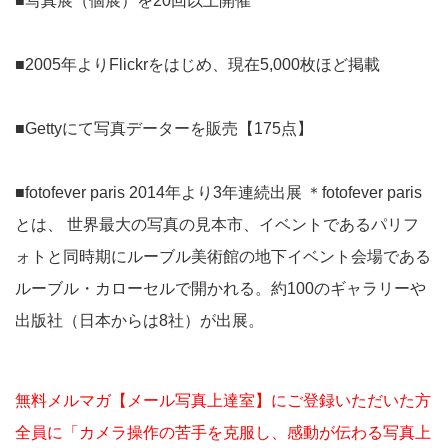
■写真展（個展）を20回以上開催
■2005年よりFlickrをはじめ、現在5,000枚ほど掲載
■Gettyにて写真データーを販売【175点】
■fotofever paris 2014年より3年連続出展 ＊fotofever paris
とは、 世界最大の写真の見本市、イベントであるパリフ
ォトと同時期にルーブル美術館の地下イベント会場である
ルーブル・カローセルで開かれる。約100のギャラリーや
出版社（日本からは8社）が出展。
無料メルマガ【メール写真上達室】にご登録いただいた方
全員に「カメラ操作の苦手を克服し、感動が伝わる写真上