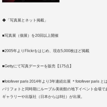
◆「写真展とネット掲載」
■写真展（個展）を20回以上開催
■2005年よりFlickrをはじめ、現在5,000枚ほど掲載
■Gettyにて写真データーを販売【175点】
■fotofever paris 2014年より3年連続出展 ＊fotofeve
パリフォトと同時期にルーブル美術館の地下イベント会場であ
ギャラリーや出版社（日本からは8社）が出展。