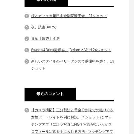
桜とカフェ＠鎌田山金剛院醫王寺、21ショット
夜、読書BARで
黃葉【銀杏】６選
Sweets&Drink撮影会、[Before->After] 24ショット
新しいスタイルのベリーダンスで瞬撮術を磨く、13
ショット
最近のコメント
【カメラ構図】三分割法と黄金分割法での撮り方を
女性ポートレイトを例に解説。７ショット
に
マッ
チングアプリに証明写真はNG？写真がない人がプ
ロフィール写真を手に入れる方法 - マッチングアプ