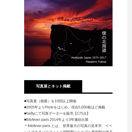
写真展とネット掲載
■写真展（個展）を10回以上開催
■2005年よりFlickrをはじめ、現在5,000枚ほど掲載
■Gettyにて写真データーを販売【175点】
■fotofever paris 2014年より3年連続出展
＊fotofever paris とは、 世界最大の写真の見本市、イベ
ントであるパリフォトと同時期にルーブル美術館の地下