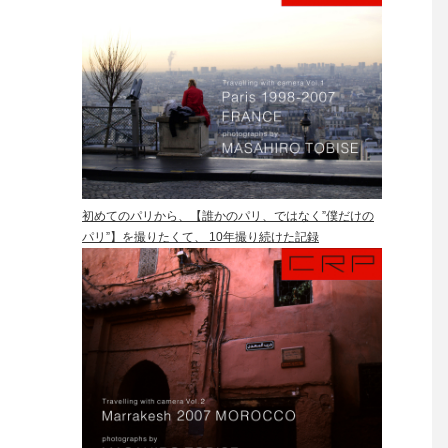
初めてのパリから、【誰かのパリ、ではなく”僕だけの
パリ”】を撮りたくて、 10年撮り続けた記録