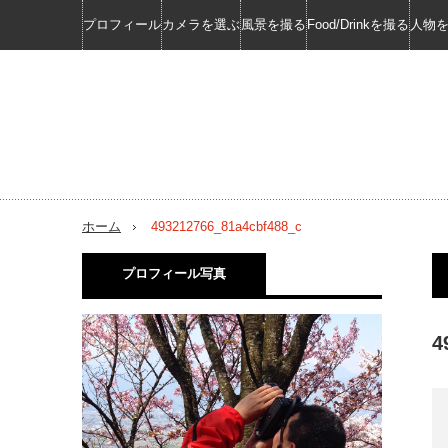
プロフィール
カメラを選ぶ
風景を撮る
Food/Drinkを撮る
人物
ホーム
493212766_81a4cbf488_c
プロフィール写真
4