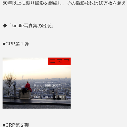
50年以上に渡り撮影を継続し、その撮影枚数は10万枚を超え
◆「kindle写真集の出版」
■CRP第１弾
■CRP第２弾