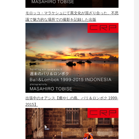
モロッコ・マラケシュにて異文化が混ざり合った、不思
議で魅力的な場所での撮影を記録した出版
出張中のオアシス【癒やしの島、バリ＆ロンボク 1999-
2015】