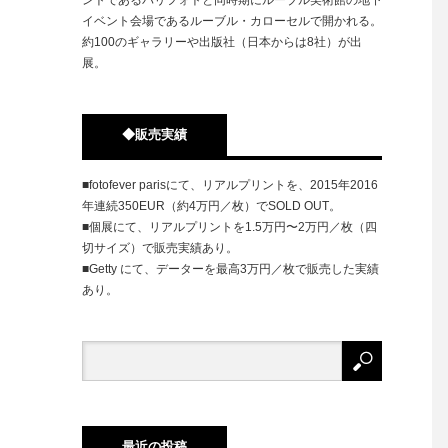
イベント会場であるルーブル・カローセルで開かれる。
約100のギャラリーや出版社（日本からは8社）が出
展。
◆販売実績
■fotofever parisにて、リアルプリントを、2015年2016
年連続350EUR（約4万円／枚）でSOLD OUT。
■個展にて、リアルプリントを1.5万円〜2万円／枚（四
切サイズ）で販売実績あり。
■Getty にて、データーを最高3万円／枚で販売した実績
あり。
最近の投稿