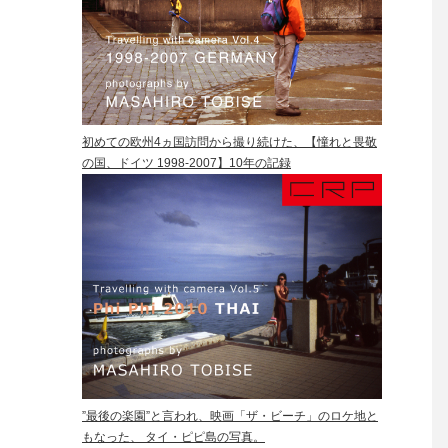
初めての欧州4ヵ国訪問から撮り続けた、【憧れと畏敬
の国、ドイツ 1998-2007】10年の記録
”最後の楽園”と言われ、映画「ザ・ビーチ」のロケ地と
もなった、 タイ・ピピ島の写真。