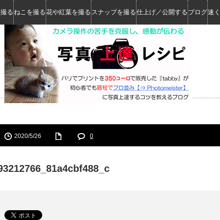
を撮る
ねこを撮る
花や紅葉を撮る
スナップを撮る
仕上げ／公開する
ブログ
速
2020/5/26
0
93212766_81a4cbf488_c