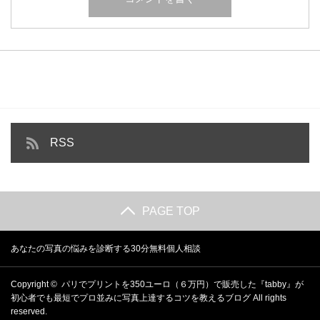
RSS
PAGE TOP
あなたの写真の悩みを診断する30分無料個人相談
Copyright ©
パリでプリントを350ユーロ（６万円）で販売した『tabby』が
初心者でも最短でプロ並みに写真上達するコツを教えるブログ
All rights
reserved.