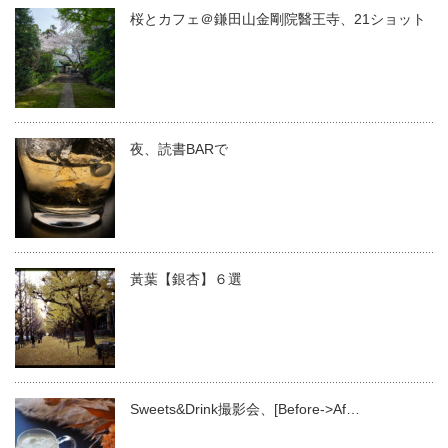
桜とカフェ＠鎌田山金剛院醫王寺、21ショット
夜、読書BARで
黃葉【銀杏】６選
Sweets&Drink撮影会、[Before->Af…