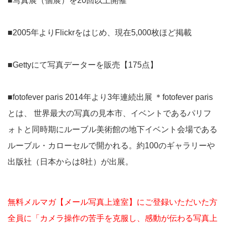
■写真展（個展）を20回以上開催
■2005年よりFlickrをはじめ、現在5,000枚ほど掲載
■Gettyにて写真データーを販売【175点】
■fotofever paris 2014年より3年連続出展 ＊fotofever paris
とは、 世界最大の写真の見本市、イベントであるパリフ
ォトと同時期にルーブル美術館の地下イベント会場である
ルーブル・カローセルで開かれる。約100のギャラリーや
出版社（日本からは8社）が出展。
無料メルマガ【メール写真上達室】にご登録いただいた方
全員に「カメラ操作の苦手を克服し、感動が伝わる写真上