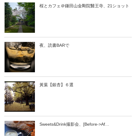
桜とカフェ＠鎌田山金剛院醫王寺、21ショット
夜、読書BARで
黃葉【銀杏】６選
Sweets&Drink撮影会、[Before->Af…