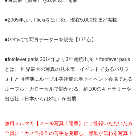
■写真展（個展）を20回以上開催
■2005年よりFlickrをはじめ、現在5,000枚ほど掲載
■Gettyにて写真データーを販売【175点】
■fotofever paris 2014年より3年連続出展 ＊fotofever paris
とは、 世界最大の写真の見本市、イベントであるパリフ
ォトと同時期にルーブル美術館の地下イベント会場である
ルーブル・カローセルで開かれる。約100のギャラリーや
出版社（日本からは8社）が出展。
無料メルマガ【メール写真上達室】にご登録いただいた方
全員に「カメラ操作の苦手を克服し、感動が伝わる写真上