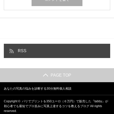
RSS
PAGE TOP
あなたの写真の悩みを診断する30分無料個人相談
Copyright ©
パリでプリントを350ユーロ（６万円）で販売した『tabby』が
初心者でも最短でプロ並みに写真上達するコツを教えるブログ
All rights
reserved.