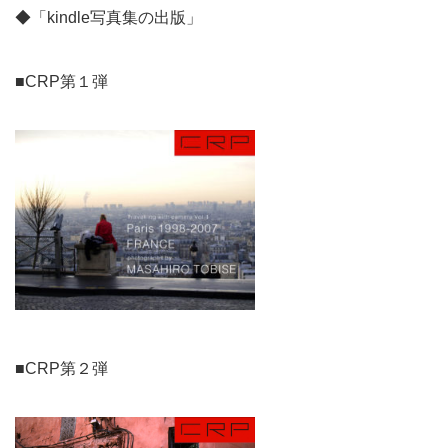
◆「kindle写真集の出版」
■CRP第１弾
■CRP第２弾