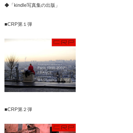
◆「kindle写真集の出版」
■CRP第１弾
■CRP第２弾