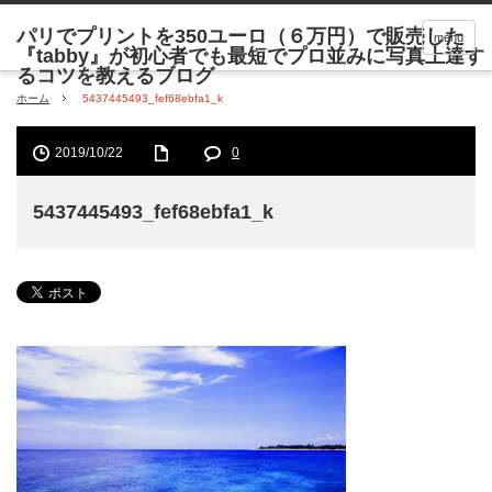
menu
ホーム
5437445493_fef68ebfa1_k
2019/10/22
0
5437445493_fef68ebfa1_k