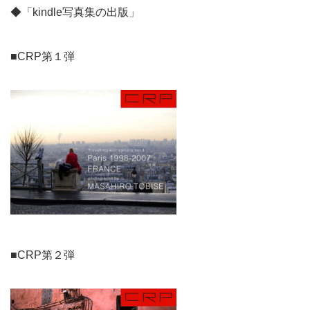
◆「kindle写真集の出版」
■CRP第１弾
■CRP第２弾