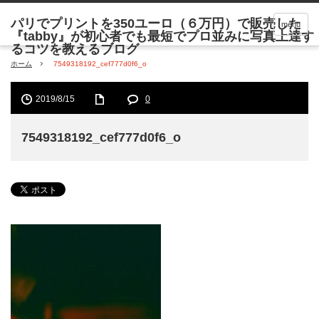
menu
ホーム
7549318192_cef777d0f6_o
2019/8/15
0
7549318192_cef777d0f6_o