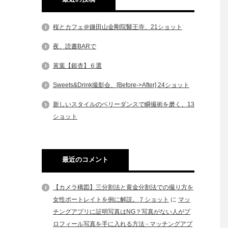
桜とカフェ＠鎌田山金剛院醫王寺、21ショット
夜、読書BARで
黃葉【銀杏】６選
Sweets&Drink撮影会、[Before->After] 24ショット
新しいスタイルのベリーダンスで瞬撮術を磨く、13
ショット
最近のコメント
【カメラ構図】三分割法と黄金分割法での撮り方を
女性ポートレイトを例に解説。７ショット
に
マッ
チングアプリに証明写真はNG？写真がない人がプ
ロフィール写真を手に入れる方法 - マッチングアプ