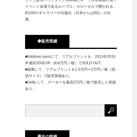
イベント会場であるルーブル・カローセルで開かれる。
約100のギャラリーや出版社（日本からは8社）が出
展。
◆販売実績
■fotofever parisにて、リアルプリントを、2015年2016
年連続350EUR（約4万円／枚）でSOLD OUT。
■個展にて、リアルプリントを1.5万円〜2万円／枚（四
切サイズ）で販売実績あり。
■Getty にて、データーを最高3万円／枚で販売した実績
あり。
最近の投稿