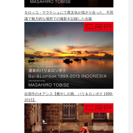
モロッコ・マラケシュにて異文化が混ざり合った、不思
議で魅力的な場所での撮影を記録した出版
出張中のオアシス【癒やしの島、バリ＆ロンボク 1999-
2015】