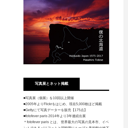
写真展とネット掲載
■写真展（個展）を10回以上開催
■2005年よりFlickrをはじめ、現在5,000枚ほど掲載
■Gettyにて写真データーを販売【175点】
■fotofever paris 2014年より3年連続出展
＊fotofever paris とは、 世界最大の写真の見本市、イベ
ントであるパリフォトと同時期にルーブル美術館の地下