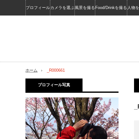
プロフィール
カメラを選ぶ
風景を撮る
Food/Drinkを撮る
人物
ホーム
_R000661
プロフィール写真
_