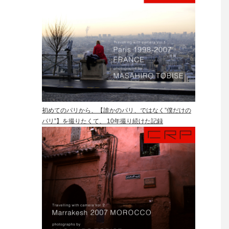
初めてのパリから、【誰かのパリ、ではなく”僕だけの
パリ”】を撮りたくて、 10年撮り続けた記録