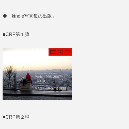
◆「kindle写真集の出版」
■CRP第１弾
■CRP第２弾