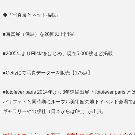
◆「写真展とネット掲載」
■写真展（個展）を20回以上開催
■2005年よりFlickrをはじめ、現在5,000枚ほど掲載
■Gettyにて写真データーを販売【175点】
■fotofever paris 2014年より3年連続出展 ＊fotofeve
パリフォトと同時期にルーブル美術館の地下イベント会場であ
ギャラリーや出版社（日本からは8社）が出展。