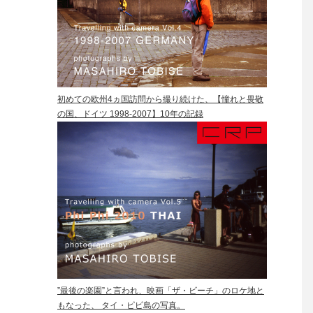
初めての欧州4ヵ国訪問から撮り続けた、【憧れと畏敬
の国、ドイツ 1998-2007】10年の記録
”最後の楽園”と言われ、映画「ザ・ビーチ」のロケ地と
もなった、 タイ・ピピ島の写真。