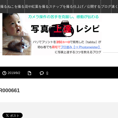
を撮る
ねこを撮る
花や紅葉を撮る
スナップを撮る
仕上げ／公開する
ブログ
速
2019/9/2
0
R000661