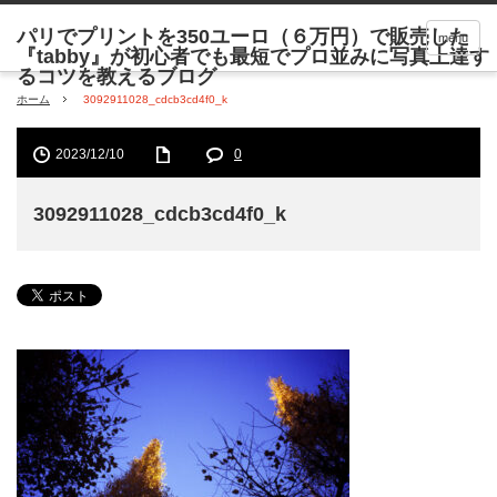
menu
ホーム
3092911028_cdcb3cd4f0_k
2023/12/10
0
3092911028_cdcb3cd4f0_k