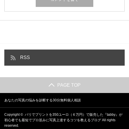
RSS
PAGE TOP
あなたの写真の悩みを診断する30分無料個人相談
Copyright ©
パリでプリントを350ユーロ（６万円）で販売した『tabby』が
初心者でも最短でプロ並みに写真上達するコツを教えるブログ
All rights
reserved.