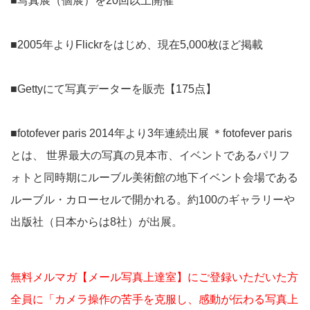
■写真展（個展）を20回以上開催
■2005年よりFlickrをはじめ、現在5,000枚ほど掲載
■Gettyにて写真データーを販売【175点】
■fotofever paris 2014年より3年連続出展 ＊fotofever paris
とは、 世界最大の写真の見本市、イベントであるパリフ
ォトと同時期にルーブル美術館の地下イベント会場である
ルーブル・カローセルで開かれる。約100のギャラリーや
出版社（日本からは8社）が出展。
無料メルマガ【メール写真上達室】にご登録いただいた方
全員に「カメラ操作の苦手を克服し、感動が伝わる写真上