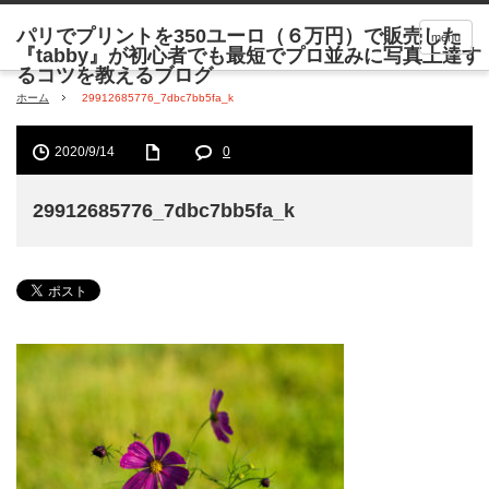
menu
ホーム
29912685776_7dbc7bb5fa_k
2020/9/14
0
29912685776_7dbc7bb5fa_k