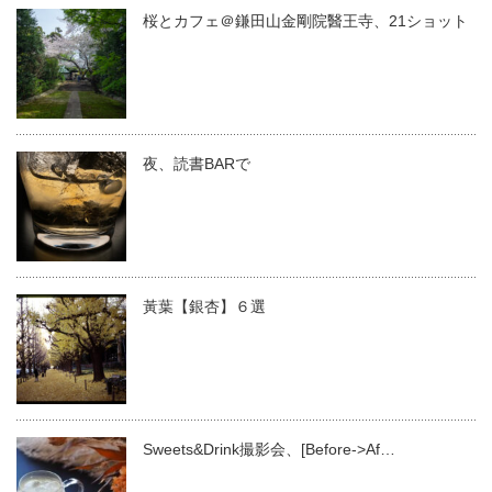
桜とカフェ＠鎌田山金剛院醫王寺、21ショット
夜、読書BARで
黃葉【銀杏】６選
Sweets&Drink撮影会、[Before->Af…