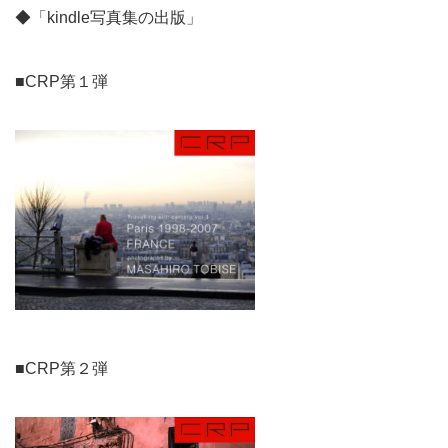
◆「kindle写真集の出版」
■CRP第１弾
■CRP第２弾