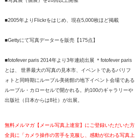
■写真展（個展）を20回以上開催
■2005年よりFlickrをはじめ、現在5,000枚ほど掲載
■Gettyにて写真データーを販売【175点】
■fotofever paris 2014年より3年連続出展 ＊fotofever paris
とは、 世界最大の写真の見本市、イベントであるパリフ
ォトと同時期にルーブル美術館の地下イベント会場である
ルーブル・カローセルで開かれる。約100のギャラリーや
出版社（日本からは8社）が出展。
無料メルマガ【メール写真上達室】にご登録いただいた方
全員に「カメラ操作の苦手を克服し、感動が伝わる写真上