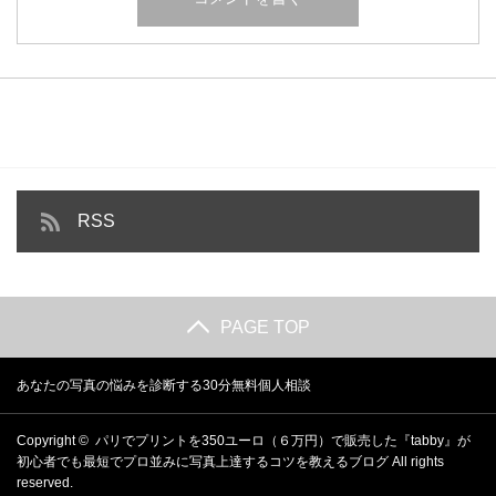
RSS
PAGE TOP
あなたの写真の悩みを診断する30分無料個人相談
Copyright ©
パリでプリントを350ユーロ（６万円）で販売した『tabby』が
初心者でも最短でプロ並みに写真上達するコツを教えるブログ
All rights
reserved.