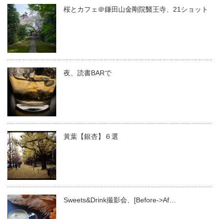
桜とカフェ＠鎌田山金剛院醫王寺、21ショット
夜、読書BARで
黃葉【銀杏】６選
Sweets&Drink撮影会、[Before->Af…