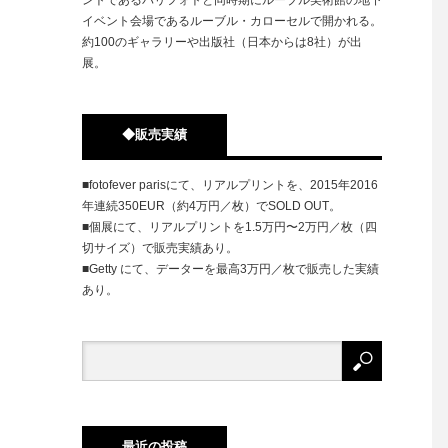
イベント会場であるルーブル・カローセルで開かれる。
約100のギャラリーや出版社（日本からは8社）が出
展。
◆販売実績
■fotofever parisにて、リアルプリントを、2015年2016
年連続350EUR（約4万円／枚）でSOLD OUT。
■個展にて、リアルプリントを1.5万円〜2万円／枚（四
切サイズ）で販売実績あり。
■Getty にて、データーを最高3万円／枚で販売した実績
あり。
最近の投稿