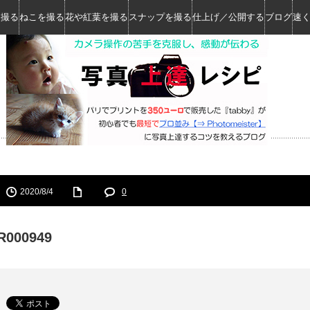
を撮る
ねこを撮る
花や紅葉を撮る
スナップを撮る
仕上げ／公開する
ブログ
速
2020/8/4
0
R000949