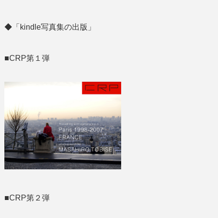
◆「kindle写真集の出版」
■CRP第１弾
■CRP第２弾