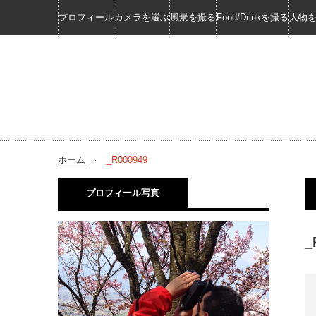
プロフィール
カメラを選ぶ
風景を撮る
Food/Drinkを撮る
人物
ホーム
_R000949
プロフィール写真
_