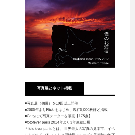
写真展とネット掲載
■写真展（個展）を10回以上開催
■2005年よりFlickrをはじめ、現在5,000枚ほど掲載
■Gettyにて写真データーを販売【175点】
■fotofever paris 2014年より3年連続出展
＊fotofever paris とは、 世界最大の写真の見本市、イベ
ントであるパリフォトと同時期にルーブル美術館の地下