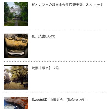
桜とカフェ＠鎌田山金剛院醫王寺、21ショット
夜、読書BARで
黃葉【銀杏】６選
Sweets&Drink撮影会、[Before->Af…