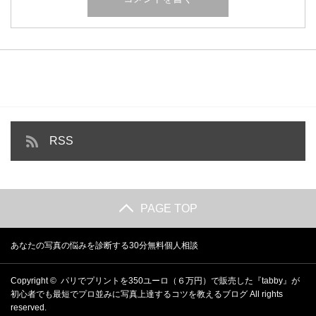
RSS
PAGE TOP
あなたの写真の悩みを診断する30分無料個人相談
Copyright ©
パリでプリントを350ユーロ（６万円）で販売した『tabby』が
初心者でも最短でプロ並みに写真上達するコツを教えるブログ
All rights
reserved.