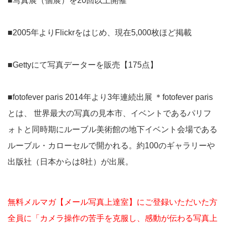
■写真展（個展）を20回以上開催
■2005年よりFlickrをはじめ、現在5,000枚ほど掲載
■Gettyにて写真データーを販売【175点】
■fotofever paris 2014年より3年連続出展 ＊fotofever paris
とは、 世界最大の写真の見本市、イベントであるパリフ
ォトと同時期にルーブル美術館の地下イベント会場である
ルーブル・カローセルで開かれる。約100のギャラリーや
出版社（日本からは8社）が出展。
無料メルマガ【メール写真上達室】にご登録いただいた方
全員に「カメラ操作の苦手を克服し、感動が伝わる写真上