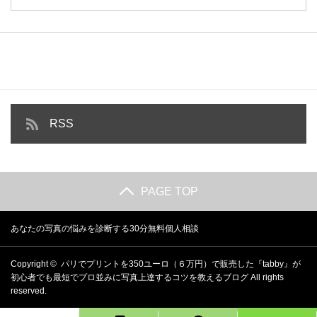
RSS
PAGE TOP
あなたの写真の悩みを診断する30分無料個人相談
Copyright ©
パリでプリントを350ユーロ（６万円）で販売した『tabby』が
初心者でも最短でプロ並みに写真上達するコツを教えるブログ
All rights
reserved.