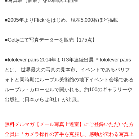
■写真展（個展）を20回以上開催
■2005年よりFlickrをはじめ、現在5,000枚ほど掲載
■Gettyにて写真データーを販売【175点】
■fotofever paris 2014年より3年連続出展 ＊fotofever paris
とは、 世界最大の写真の見本市、イベントであるパリフ
ォトと同時期にルーブル美術館の地下イベント会場である
ルーブル・カローセルで開かれる。約100のギャラリーや
出版社（日本からは8社）が出展。
無料メルマガ【メール写真上達室】にご登録いただいた方
全員に「カメラ操作の苦手を克服し、感動が伝わる写真上