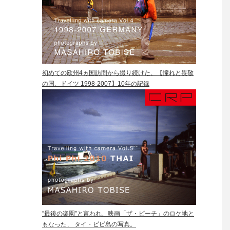
初めての欧州4ヵ国訪問から撮り続けた、【憧れと畏敬
の国、ドイツ 1998-2007】10年の記録
”最後の楽園”と言われ、映画「ザ・ビーチ」のロケ地と
もなった、 タイ・ピピ島の写真。