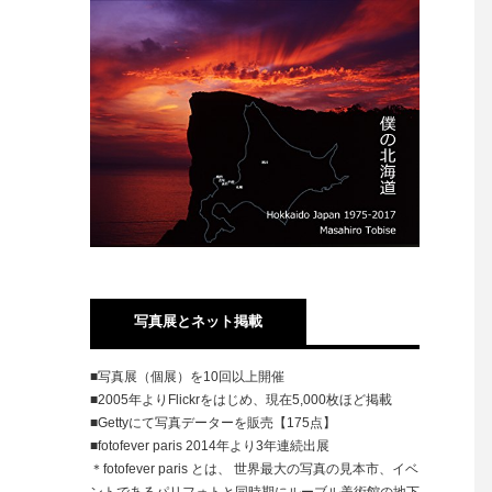
写真展とネット掲載
■写真展（個展）を10回以上開催
■2005年よりFlickrをはじめ、現在5,000枚ほど掲載
■Gettyにて写真データーを販売【175点】
■fotofever paris 2014年より3年連続出展
＊fotofever paris とは、 世界最大の写真の見本市、イベ
ントであるパリフォトと同時期にルーブル美術館の地下