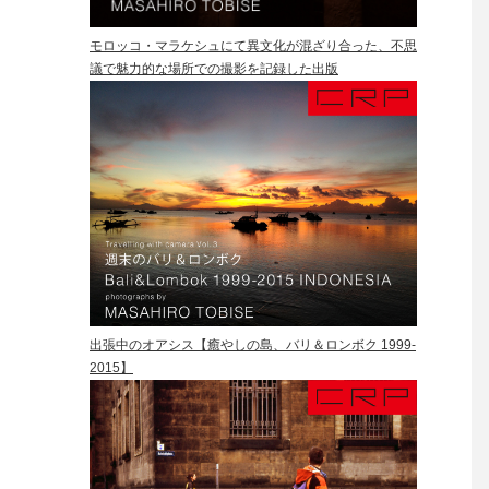
モロッコ・マラケシュにて異文化が混ざり合った、不思
議で魅力的な場所での撮影を記録した出版
出張中のオアシス【癒やしの島、バリ＆ロンボク 1999-
2015】