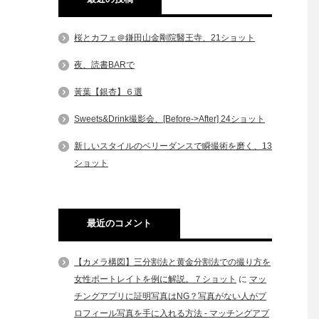
桜とカフェ＠鎌田山金剛院醫王寺、21ショット
夜、読書BARで
黃葉【銀杏】６選
Sweets&Drink撮影会、[Before->After] 24ショット
新しいスタイルのベリーダンスで瞬撮術を磨く、13
ショット
最近のコメント
【カメラ構図】三分割法と黄金分割法での撮り方を
女性ポートレイトを例に解説。７ショット
に
マッ
チングアプリに証明写真はNG？写真がない人がプ
ロフィール写真を手に入れる方法 - マッチングアプ