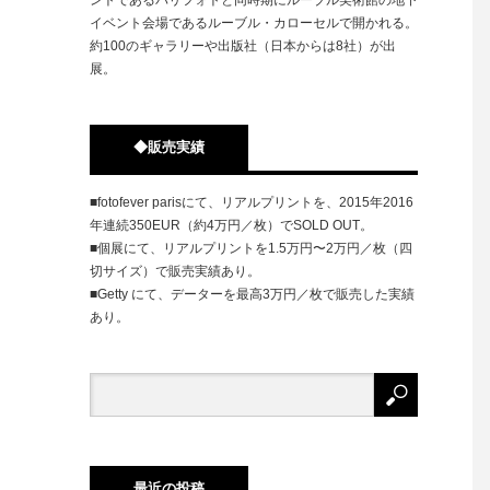
イベント会場であるルーブル・カローセルで開かれる。
約100のギャラリーや出版社（日本からは8社）が出
展。
◆販売実績
■fotofever parisにて、リアルプリントを、2015年2016
年連続350EUR（約4万円／枚）でSOLD OUT。
■個展にて、リアルプリントを1.5万円〜2万円／枚（四
切サイズ）で販売実績あり。
■Getty にて、データーを最高3万円／枚で販売した実績
あり。
最近の投稿