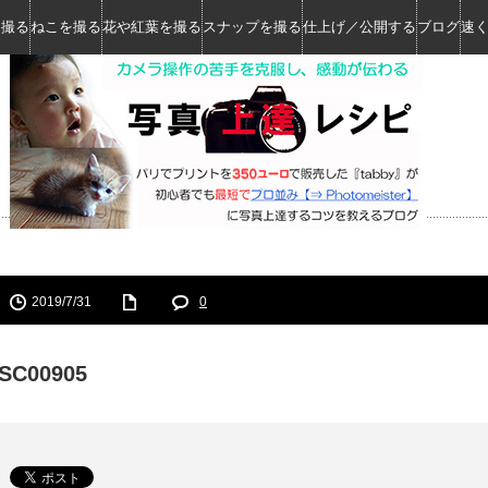
を撮る
ねこを撮る
花や紅葉を撮る
スナップを撮る
仕上げ／公開する
ブログ
速
2019/7/31
0
SC00905