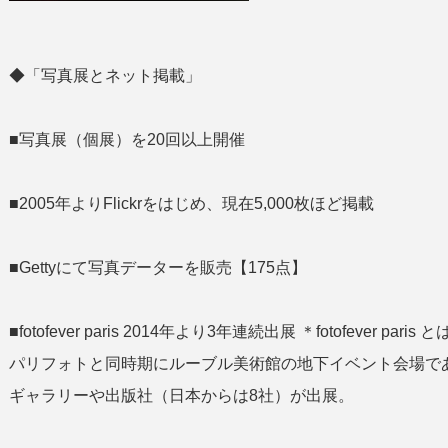
◆「写真展とネット掲載」
■写真展（個展）を20回以上開催
■2005年よりFlickrをはじめ、現在5,000枚ほど掲載
■Gettyにて写真データーを販売【175点】
■fotofever paris 2014年より3年連続出展 ＊fotofeve
パリフォトと同時期にルーブル美術館の地下イベント会場であ
ギャラリーや出版社（日本からは8社）が出展。