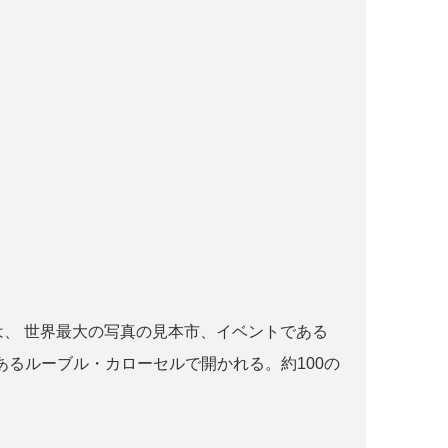
r paris とは、 世界最大の写真の見本市、イベントである
るルーブル・カローセルで開かれる。約100の