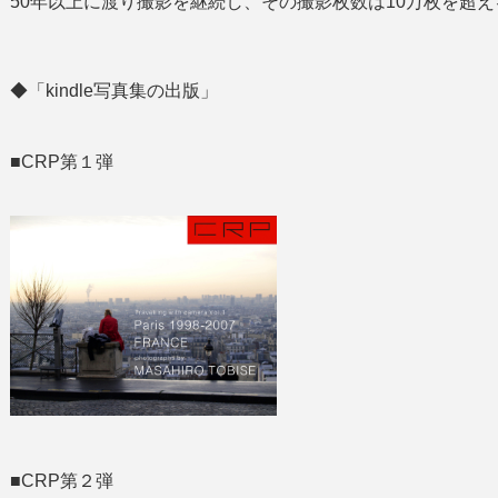
50年以上に渡り撮影を継続し、その撮影枚数は10万枚を超え
◆「kindle写真集の出版」
■CRP第１弾
■CRP第２弾