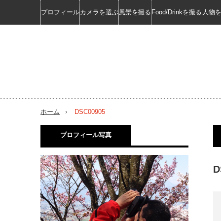
プロフィール
カメラを選ぶ
風景を撮る
Food/Drinkを撮る
人物
ホーム
DSC00905
プロフィール写真
D