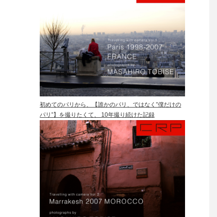
初めてのパリから、【誰かのパリ、ではなく”僕だけの
パリ”】を撮りたくて、 10年撮り続けた記録