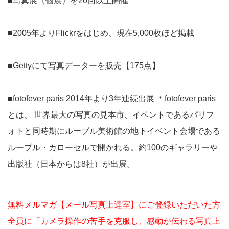
■写真展（個展）を20回以上開催
■2005年よりFlickrをはじめ、現在5,000枚ほど掲載
■Gettyにて写真データーを販売【175点】
■fotofever paris 2014年より3年連続出展 ＊fotofever paris
とは、 世界最大の写真の見本市、イベントであるパリフ
ォトと同時期にルーブル美術館の地下イベント会場である
ルーブル・カローセルで開かれる。約100のギャラリーや
出版社（日本からは8社）が出展。
無料メルマガ【メール写真上達室】にご登録いただいた方
全員に「カメラ操作の苦手を克服し、感動が伝わる写真上