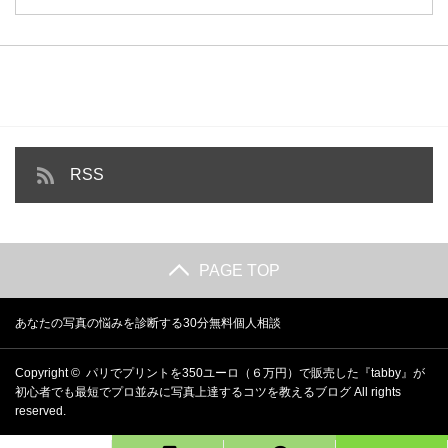
RSS
PAGE TOP
あなたの写真の悩みを診断する30分無料個人相談
Copyright ©
パリでプリントを350ユーロ（６万円）で販売した『tabby』が
初心者でも最短でプロ並みに写真上達するコツを教えるブログ
All rights
reserved.