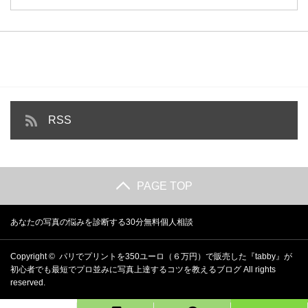
RSS
PAGE TOP
あなたの写真の悩みを診断する30分無料個人相談
Copyright ©
パリでプリントを350ユーロ（６万円）で販売した『tabby』が
初心者でも最短でプロ並みに写真上達するコツを教えるブログ
All rights
reserved.