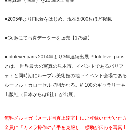
■写真展（個展）を20回以上開催
■2005年よりFlickrをはじめ、現在5,000枚ほど掲載
■Gettyにて写真データーを販売【175点】
■fotofever paris 2014年より3年連続出展 ＊fotofever paris
とは、 世界最大の写真の見本市、イベントであるパリフ
ォトと同時期にルーブル美術館の地下イベント会場である
ルーブル・カローセルで開かれる。約100のギャラリーや
出版社（日本からは8社）が出展。
無料メルマガ【メール写真上達室】にご登録いただいた方
全員に「カメラ操作の苦手を克服し、感動が伝わる写真上